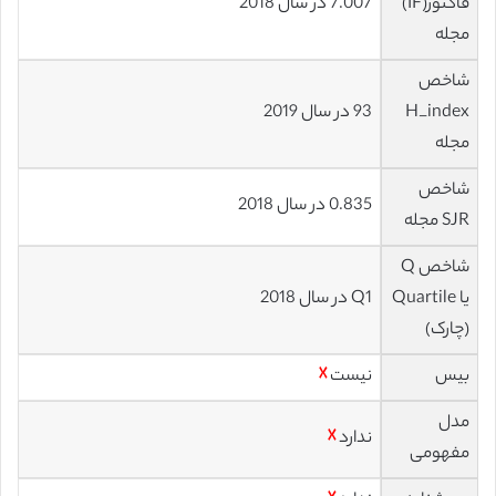
فاکتور(IF)
7.007 در سال 2018
مجله
شاخص
H_index
93 در سال 2019
مجله
شاخص
0.835 در سال 2018
SJR مجله
شاخص Q
یا Quartile
Q1 در سال 2018
(چارک)
بیس
نیست
☓
مدل
ندارد
☓
مفهومی