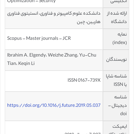
انگلیسی
Optimization – Security
ارائه شده از
دانشکده علوم کامپیوتر و فناوری، انستیتوی فناوری
دانشگاه
هاربین، چین
نمایه
Scopus – Master journals – JCR
(index)
Ibrahim A. Elgendy، Weizhe Zhang، Yu-Chu
نویسندگان
Tian، Keqin Li
شناسه شاپا
ISSN 0167-739X
یا ISSN
شناسه
دیجیتال –
https://doi.org/10.1016/j.future.2019.05.037
doi
ایمپکت