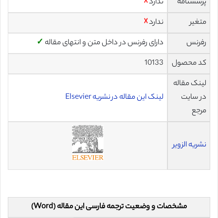
پرسشنامه
ندارد
☓
متغیر
ندارد
☓
رفرنس
دارای رفرنس در داخل متن و انتهای مقاله
✓
کد محصول
10133
لینک مقاله
در سایت
لینک این مقاله در نشریه Elsevier
مرجع
نشریه الزویر
مشخصات و وضعیت ترجمه فارسی این مقاله (Word)