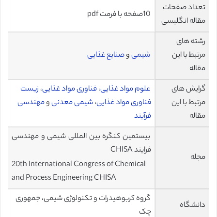
تعداد صفحات
10صفحه با فرمت pdf
مقاله انگلیسی
رشته های
مرتبط با این
شیمی
و
صنایع غذایی
مقاله
گرایش های
علوم مواد غذایی
،
فناوری مواد غذایی
،
زیست
مرتبط با این
فناوری مواد غذایی
،
شیمی معدنی
و
مهندسی
مقاله
فرآیند
بیستمین کنگره بین المللی شیمی و مهندسی
فرایند CHISA
مجله
20th International Congress of Chemical
and Process Engineering CHISA
گروه کربوهیدرات و تکنولوژی شیمی، جمهوری
دانشگاه
چک