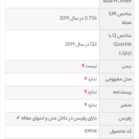
H_index مجله
شاخص SJR
0.736 در سال 2019
مجله
شاخص Q یا
Quartile
Q2 در سال 2019
(چارک)
بیس
نیست
☓
مدل مفهومی
ندارد
☓
پرسشنامه
ندارد
☓
متغیر
ندارد
☓
رفرنس
دارای رفرنس در داخل متن و انتهای مقاله
✓
کد محصول
10904