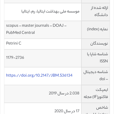
ارائه شده از
موسسه ملی بهداشت ایتالیا، رم، ایتالیا
دانشگاه
scopus – master journals – DOAJ –
نمایه (index)
PubMed Central
نویسندگان
Petrini C
شناسه شاپا یا
1179-2736
ISSN
شناسه دیجیتال
https://doi.org/10.2147/JBM.S36134
– doi
ایمپکت
2.038 در سال 2019
فاکتور(IF) مجله
شاخص
17 در سال 2020