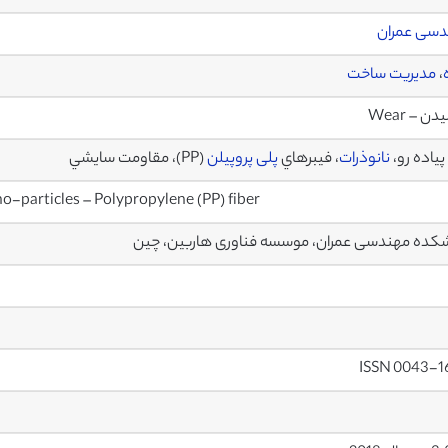
دسی عمران
،
مدیریت ساخت
ن – Wear
پياده رو،
نانوذرات
، فيبرهاي
پلی پروپیلن
(PP)، مقاومت سایشي
o-particles – Polypropylene (PP) fiber
کده مهندسی عمران، موسسه فناوری هاربین، چین
ISSN 0043-1