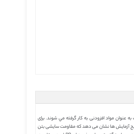
نوذرات برای پیاده رو به صورت تجربی مورد مطالعه قرار مي گيرد. نانو TiO2 و نانو SiO2 به ترتيب به عنوان مواد افزودنی به کار گرفته مي شوند. برای
 کار مورد مطالعه قرار گرفته است. نتایج آزمایش ها نشان می دهد که مقاومت سایشی بتن