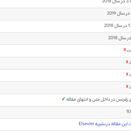
ال 2018
 2018
ت
☓
د
☓
د
☓
د
☓
ی رفرنس در داخل متن و انتهای مقاله
✓
10
ین مقاله در نشریه Elsevier