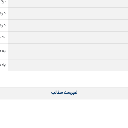
ترج
درج
درج
به 
به 
به 
فهرست مطالب