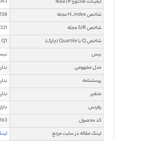
ایمپکت فاکتور(IF) مجله
3.043 در س
شاخص H_index مجله
138 در سال 2019
شاخص SJR مجله
1.321 در سال
شاخص Q یا Quartile (چارک)
Q1 در سال 2018
بیس
نیس
مدل مفهومی
ندار
پرسشنامه
ندار
متغیر
ندار
رفرنس
دارا
کد محصول
163
لینک مقاله در سایت مرجع
لینک ا