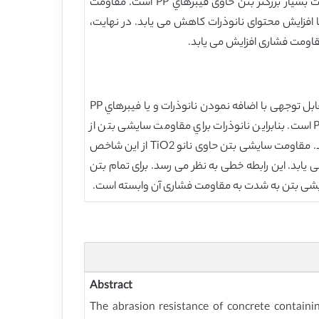
حاوی نانوذرات و فيبرهاي PP به طور قابل توجهی بهبود مي يابد. با این حال، شاخص های مقاومت سایشي بتن حاوی نانوذرات بسیار بزرگتر بتن حاوی فيبرهاي PP است. مقاومت
S است. میزان افزایشي مقاومت سایشي بتن با افزایش محتوای نانوذرات کاهش می یابد. در نهایت،
ومت فشاری افزایش می یابد.
داده های جمع آوری شده در این مطالعه منجر به نتیجه گیری هاي اولیه زیر مي شوند: (1) مقاومت سایشی بتن را می توان بطور قابل توجهی با اضافه نمودن نانوذرات و یا فيبرهاي PP
بهبود داد. با این حال، شاخص های مقاومت سایشي بتن حاوی نانوذرات بسیار بزرگتر از اين شاخص براي بتن حاوی فيبرهاي PP است. بنابراین نانوذرات براي مقاومت سایشی بتن از
فيبرهاي PP مطلوب تر هستند. (2) میزان افزایش مقاومت سایشي نانوذرات حاوی بتن با افزایش محتوای نانوذرات کاهش می یابد. مقاومت سایشی بتن حاوی نانو TiO2 از اين شاخص
ومت فشاری افزایش می يابد. این رابطه خطی به نظر می رسد. برای تمام بتن
ایشی بتن به شدت به مقاومت فشاری آن وابسته است.
Abstract
The abrasion resistance of concrete contain