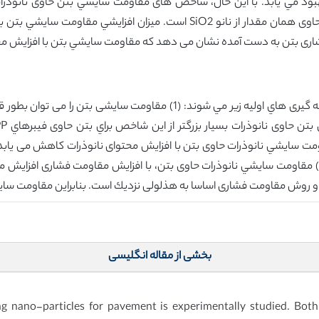
سایشی بتن حاوی نانو TiO2 بهتر مقاومت بتن هاي حاوی همان مقدار از نانو iO2
ی بتن به دست آمده نشان می دهد که مقاومت سایشي بتن با افزایش مقا
براي بتن هاي حاوی همان مقدار از نانو SiO2 است. (3) مقاومت سایشي نانوذرات حاوی بتن، با افزایش مقا
ي و روش مقاومت فشاری اساسا به هذلولی نزديك است. بنابراین مقاومت س
بخشی از مقاله انگلیسی
ing nano-particles for pavement is experimentally studied. Bot