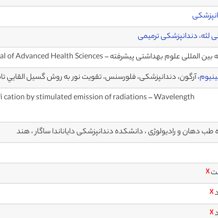
نپزشکی
ی لثه
،
دندانپزشکی ترمیمی
 المللی علوم بهداشتی پیشرفته – International Journal of Advanced Health Sciences
ینیوم
، آرگون، دندانپزشکی، فلورسنس، تقویت نور به روش گسيل القايي تا
fi cation by stimulated emission of radiations – Wavelength
 طب دهان و رادیولوژی ، دانشکده دندانپزشکی دایاناندا ساگار ، هند
ت
☓
د
☓
د
☓