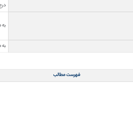
درج
به 
به 
فهرست مطالب