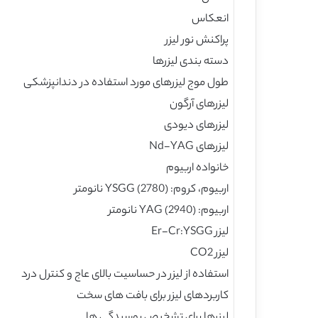
انعکاس
پراکنش نور لیزر
دسته بندی لیزرها
طول موج لیزرهای مورد استفاده در دندانپزشکی
لیزرهای آرگون
لیزرهای دیودی
لیزرهای Nd-YAG
خانواده اربیوم
اربیوم، کروم: (YSGG (2780 نانومتر
اربیوم: (YAG (2940 نانومتر
لیزر Er-Cr:YSGG
لیزر CO2
استفاده از لیزر در حساسیت بالای عاج و کنترل درد
کاربردهای لیزر برای بافت های سخت
لیزرها برای تشخیص پوسیدگی ها