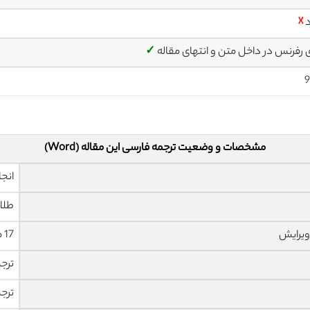
د
☓
ی رفرنس در داخل متن و انتهای مقاله
✓
9
مشخصات و وضعیت ترجمه فارسی این مقاله (Word)
انجا
طلا
ویرایش
17 صفحه با فونت 14 B Nazanin
ترج
ترج