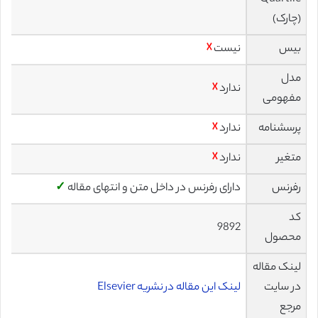
(چارک)
بیس
نیست
☓
مدل
ندارد
☓
مفهومی
پرسشنامه
ندارد
☓
متغیر
ندارد
☓
رفرنس
دارای رفرنس در داخل متن و انتهای مقاله
✓
کد
9892
محصول
لینک مقاله
در سایت
لینک این مقاله در نشریه Elsevier
مرجع