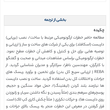
بخشی از ترجمه
چکیده
مطالعه حاضر خطرات ارگونومیکی مرتبط با ساخت/ نصب (برپایی)
داربست (اسکافلد) برای یکی از شرکت های ساخت و ساز را ارزیابی و
توصیه هایی برای حل و کنترل و کاهش آن خطرات مطرح نمود.
خطرات ارگونومیکی براساس مشاهدات میدانی و صحبت و گفتگو
با کارگران، مهندسین ناظر/ سرکارگر، و مدیران شناسایی گردید. از
REBA ( ارزیابی سریع کل بدن) برای تخمین و برآورد ریسک های
جراحات و اختلالات کل بدن استفاده گردید. ساخت و نصب داربست
ها نیازمند بلند کردن (لیفتینگ)/ حمل مواد سنگین و حجیم،
پوسچرهای سرهم بندی (مثلاً رسیدن و نگه داشتن سربار، و زانوزدن
روی داربست ها)، و حرکات تکراری ( مثلاً چکش کاری کپ لاک) است.
قرار گرفتن در معرض این خطرات منجر به ریسک بالای جراحات و