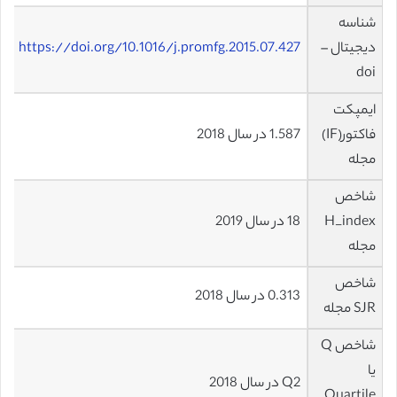
شناسه
دیجیتال –
https://doi.org/10.1016/j.promfg.2015.07.427
doi
ایمپکت
فاکتور(IF)
1.587 در سال 2018
مجله
شاخص
H_index
18 در سال 2019
مجله
شاخص
0.313 در سال 2018
SJR مجله
شاخص Q
یا
Q2 در سال 2018
Quartile