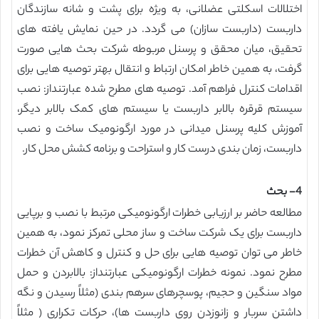
اختلالات اسکلتی عضلانی، به ویژه برای پشت و شانه سازندگان
داربست (داربست سازان) می گردد. در حین نمایش یافته های
تحقیق، میان محقق و پرسنل مربوطه شرکت بحث هایی صورت
گرفت، به همین خاطر امکان ارتباط و انتقال بهتر توصیه هایی برای
اقدامات کنترل فراهم آمد. توصیه های مطرح شده عبارتنداز: نصب
سیستم قرقره بالابر داربست یا سیستم های کمک بالابر دیگر،
آموزش کلیه پرسنل میدانی در مورد ارگونومیک ساخت و نصب
داربست، زمان بندی درست کار و استراحت و برنامه کشش محل کار.
4- بحث
مطالعه حاضر بر ارزیابی خطرات ارگونومیکی مرتبط با نصب و برپایی
داربست برای یک شرکت ساخت و ساز محلی تمرکز نمود، به همین
خاطر می توان توصیه هایی برای حل و کنترل و کاهش آن خطرات
مطرح نمود. نمونه خطرات ارگونومیکی عبارتنداز: بالابردن و حمل
مواد سنگین و حجیم، پوسچرهای سرهم بندی (مثلاً رسیدن و نگه
داشتن سربار و زانوزدن روی داربست ها)، حرکات تکراری ( مثلاً