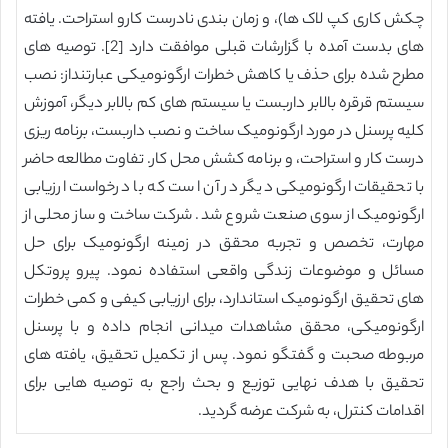
چکش کاری کپ لاک ها)، و زمان بندی نادرست کارو استراحت. یافته
های بدست آمده با گزارشات قبلی موافقت دارد [2]. توصیه های
مطرح شده برای حذف یا کاهش خطرات ارگونومیکی عبارتنداز: نصب
سیستم قرقره بالابر داربست یا سیستم های کم بالابر دیگر، آموزش
کلیه پرسنل در مورد ارگونومیک ساخت و نصب داربست، برنامه ریزی
درست کار و استراحت، و برنامه کشش محل کار. تفاوت مطالعه حاضر
با تحقیقات ارگونومیکی دیگر در آن است که با درخواست ارزیابی
ارگونومیک از سوی صنعت شروع شد. شرکت ساخت و ساز محلی از
مهارت، تخصص و تجربه محقق در زمینه ارگونومیک برای حل
مسائل و موضوعات زندگی واقعی استفاده نمود. پیرو پروتکل
های تحقیق ارگونومیک استاندارد، برای ارزیابی کیفی و کمی خطرات
ارگونومیکی، محقق مشاهدات میدانی انجام داده و با پرسنل
مربوطه صحبت و گفتگو نمود. پس از تکمیل تحقیق، یافته های
تحقیق با هدف نهایی توزیع و بحث راجع به توصیه هایی برای
اقدامات کنترل، به شرکت عرضه گردید.