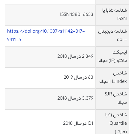
شناسه شاپا یا
ISSN 1380-6653
ISSN
شناسه دیجیتال
https://doi.org/10.1007/s11142-017-
9411-5
– doi
ایمپکت
2.349 در سال 2018
فاکتور(IF) مجله
شاخص
63 در سال 2019
H_index مجله
شاخص SJR
3.379 در سال 2018
مجله
شاخص Q یا
Quartile
Q1 در سال 2018
(چارک)