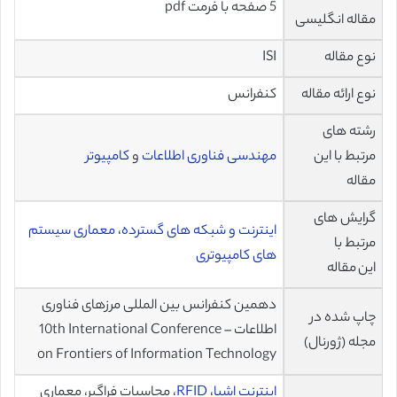
5 صفحه با فرمت pdf
مقاله انگلیسی
نوع مقاله
ISI
نوع ارائه مقاله
کنفرانس
رشته های
مرتبط با این
مهندسی فناوری اطلاعات
و
کامپیوتر
مقاله
گرایش های
اینترنت و شبکه های گسترده
،
معماری سیستم
مرتبط با
های کامپیوتری
این مقاله
دهمین کنفرانس بین المللی مرزهای فناوری
چاپ شده در
اطلاعات – 10th International Conference
مجله (ژورنال)
on Frontiers of Information Technology
اینترنت اشیا
،
RFID
، محاسبات فراگیر، معماری