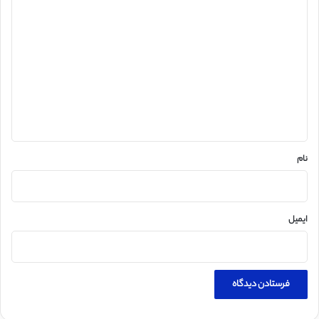
د
ی
د
گ
ا
ه
*
نام
ایمیل