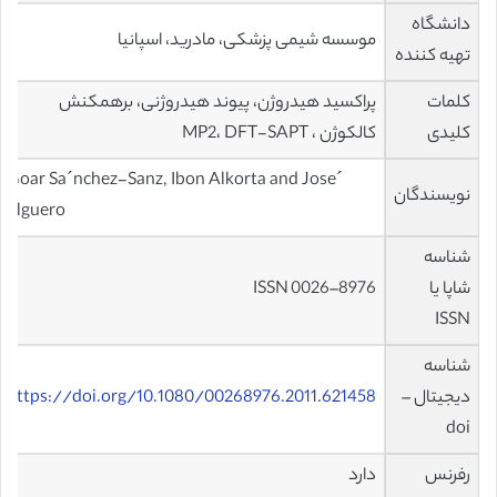
دانشگاه
موسسه شیمی پزشکی، مادرید، اسپانیا
تهیه کننده
کلمات
پراكسيد هيدروژن، پیوند هیدروژنی، برهمکنش
کلیدی
کالکوژن ، MP2، DFT-SAPT
Goar Sa´nchez-Sanz, Ibon Alkorta and Jose´
نویسندگان
Elguero
شناسه
شاپا یا
ISSN 0026–8976
ISSN
شناسه
دیجیتال –
https://doi.org/10.1080/00268976.2011.621458
doi
رفرنس
دارد