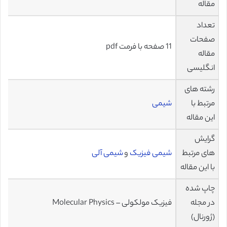
مقاله
تعداد
صفحات
11 صفحه با فرمت pdf
مقاله
انگلیسی
رشته های
مرتبط با
شیمی
این مقاله
گرایش
های مرتبط
شیمی فیزیک
و
شیمی آلی
با این مقاله
چاپ شده
در مجله
فیزیک مولکولی – Molecular Physics
(ژورنال)