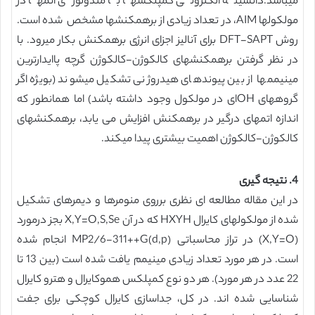
میباشد.دانسیته الکترونی کمپلکسها با متدولوژی اتمها در
مولکولها AIM، در تعداد زیادی از برهمکنشها مشخص شده است.
روش DFT-SAPT برای آنالیز اجزای انرژی برهمکنش بکار میرود. با
در نظر گرفتن برهمکنشهای کالکوژن-کالکوژن گرچه پاایدارترین
مینیممها از بین پیوندهای هیدروژنی تشکیل میشوند (بویژه اگر
گروههای OHای در مولکول وجود داشته باشد) اما همانطور که
اندازه اتمهای درگیر در برهمکنش افزایش می یابد، برهمکنشهای
کالکوژن-کالکوژن اهمیت بیشتری پیدا میکند.
4. نتیجه گیری
در این مقاله مطالعه ای نظری برروی منومرها و دیمرهای تشکیل
شده از مولکولهای کایرال HXYH که در آن X,Y=O,S,Se بجز درمورد
(X,Y=O) در تراز محاسباتی MP2/6-311++G(d,p) انجام شده
است. در هر مورد تعداد زیادی مینیمم یافت شده است (بین 13 تا
22 عدد در هر مورد). هر دو نوع کمپلکس هموکایرال و هترو کایرال
شناسایی شده اند. در کل، جداسازی کایرال کوچکی برای جفت