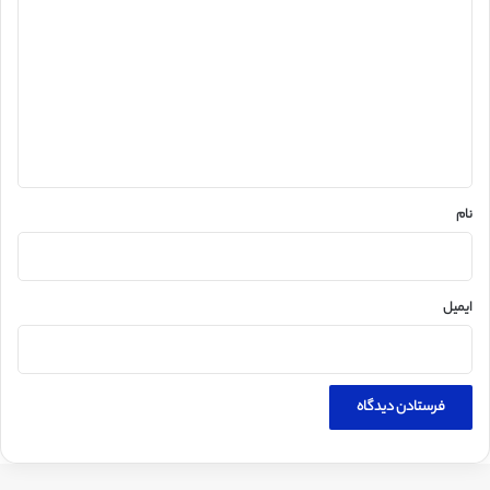
ی
د
گ
ا
ه
*
نام
ایمیل