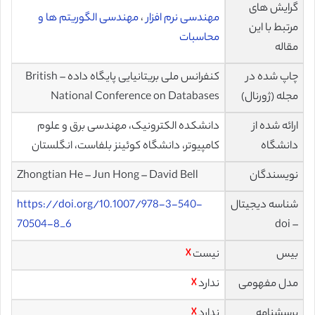
گرایش های
مهندسی نرم افزار
،
مهندسی الگوریتم ها و
مرتبط با این
محاسبات
مقاله
چاپ شده در
کنفرانس ملی بریتانیایی پایگاه داده – British
مجله (ژورنال)
National Conference on Databases
ارائه شده از
دانشکده الکترونیک، مهندسی برق و علوم
دانشگاه
کامپیوتر، دانشگاه کوئینز بلفاست، انگلستان
نویسندگان
Zhongtian He – Jun Hong – David Bell
شناسه دیجیتال
https://doi.org/10.1007/978-3-540-
70504-8_6
– doi
بیس
نیست
☓
مدل مفهومی
ندارد
☓
پرسشنامه
ندارد
☓