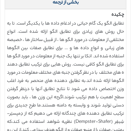
بخشی از ترجمه
چکیده
تطابق الگو یک گام حیاتی در ادغام داده ها با یکدیگر است. تا به
حال روش های زیادی برای تطابق الگو ارائه شده است. انواع
مختلفی از معلومات در مورد الگو ها ، از قبیل ساختار ها ، خصیصه
های زبانی و انواع داده ها و … برای تطابق صفات بین الگوها
استفاده شده اند. اتکا بر تنها یک جنبه از معلومات در مورد الگو ها
برای تطابق الگو کافی نیست. روش هایی برای ترکیب تطابق دهند
ه های مختلف با در نظر گرفتن جنبه های مختلف معلومات در مورد
الگوها ارائه شده اند.به تطابق دهنده های منحصر به فرد اغلب
وزن اختصاص داده می شود تا نتایج تطابق آنها با درنظر گرفتن
سطح اهمیت با هم ترکیب شوند.اگرچه این وزن ها ، باید بصورت
دستی تولید شوند و وابسته به دامنه هستند.ما طرح جدیدی برای
ترکیب تطابق دهنده های چندگانه ارائه می دهیم که از دِمپستِر-
شِیفِر (Dempster-Shafer) نظریه شواهد استفاده می کند،که
بهترین صفات را از منبع صفات و از الگو هدف پیدا می کند.از این رو