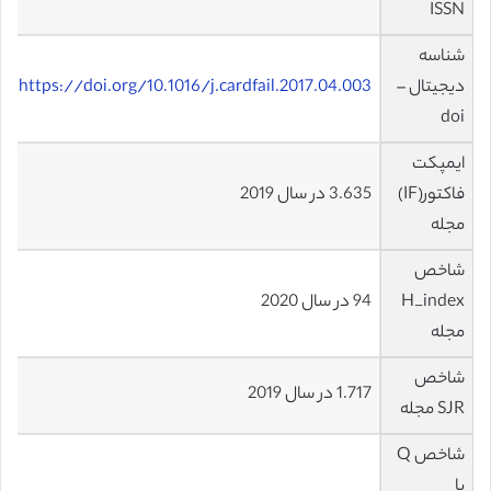
ISSN
شناسه
دیجیتال –
https://doi.org/10.1016/j.cardfail.2017.04.003
doi
ایمپکت
فاکتور(IF)
3.635 در سال 2019
مجله
شاخص
H_index
94 در سال 2020
مجله
شاخص
1.717 در سال 2019
SJR مجله
شاخص Q
یا