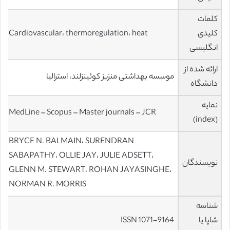
کلمات
کلیدی
Cardiovascular، thermoregulation، heat
انگلیسی
ارائه شده از
موسسه بهداشتی منزیز کوئینزلند، استرالیا
دانشگاه
نمایه
MedLine – Scopus – Master journals – JCR
(index)
BRYCE N. BALMAIN، SURENDRAN
SABAPATHY، OLLIE JAY، JULIE ADSETT،
نویسندگان
GLENN M. STEWART، ROHAN JAYASINGHE،
NORMAN R. MORRIS
شناسه
شاپا یا
ISSN 1071-9164