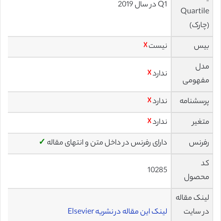
Q1 در سال 2019
Quartile
(چارک)
بیس
نیست
☓
مدل
ندارد
☓
مفهومی
پرسشنامه
ندارد
☓
متغیر
ندارد
☓
رفرنس
دارای رفرنس در داخل متن و انتهای مقاله
✓
کد
10285
محصول
لینک مقاله
در سایت
لینک این مقاله در نشریه Elsevier