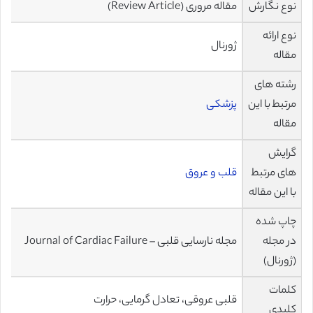
نوع نگارش
مقاله مروری (Review Article)
نوع ارائه
ژورنال
مقاله
رشته های
مرتبط با این
پزشکی
مقاله
گرایش
های مرتبط
قلب و عروق
با این مقاله
چاپ شده
در مجله
مجله نارسایی قلبی – Journal of Cardiac Failure
(ژورنال)
کلمات
قلبی عروقی، تعادل گرمایی، حرارت
کلیدی