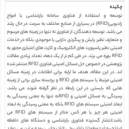
چکیده
توسعه و استفاده از فناوری سامانه بازشناسی با امواج
رادیویی(RFID) در بسیاری از صنایع مختلف به سرعت در حال رشد
می باشد. توسعه دهندگان، از فناوری نه تنها در زمینه های مرسوم
و متعارف نظیر پایش و پیگردی دارایی یا موجودی بلکه در خدمات
امنیتی نظیر پاسپورت های الکترونیک و کارت های اعتباری مجهز به
RFID بهره می برند. در طی کم تر از یک دهه، تعداد زیادی مقالات
پژوهشی در خصوص حل مسائل امنیتی فناوری RFID منتشر شده
اند. در این مقاله، هدف ما ارایه برخی اطلاعات در زمینه مسائل
امنیتی مرتبط با سیستم های RFID و برجسته سازی برخی از زمینه
هایی که بایستی در این رابطه در نظر گرفته شوند می باشد.
رسیدگی به مسائل امنیتی و RFIDنه تنها به معنی رسیدگی به
ابعاد امنیتی سیستم های RFID بلکه به معنی رسیدگی به ابعاد
امنیتی هر چیز یا هر کس متاثر از سیستم های RFID می
باشد.انتشار گسترده فناوری بازشناسی و دستگاه های حافظه
ای(ذخیره ای) مطمئنا دارای برخی اثرات جانبی بوده و این می تواند