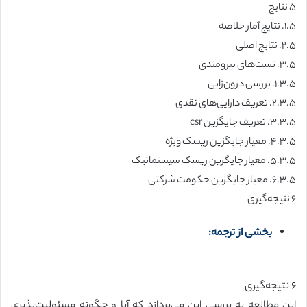
۵ نتایج
۱.۵. نتایج آمار خلاصه
۲.۵. نتایج اصلی
۳.۵. تست‌های نیرومندی
۱.۳.۵. بررسی درون‌زایی
۲.۳.۵. تعریف دارایی‌های نقدی
۳.۳.۵. تعریف جایگزین csr
۴.۳.۵. معیار جایگزین ریسک ویژه
۵.۳.۵. معیار جایگزین ریسک سیستماتیک
۶.۳.۵. معیار جایگزین حکومت شرکتی
۶ نتیجه‌گیری
بخشی از ترجمه:
۶ نتیجه‌گیری
این مطالعه به بررسی این می‌پردازد که آیا و چگونه مسئولیت‌پذیری