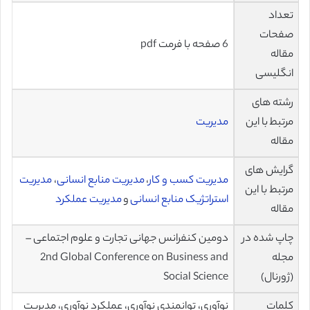
تعداد
صفحات
6 صفحه با فرمت pdf
مقاله
انگلیسی
رشته های
مرتبط با این
مدیریت
مقاله
گرایش های
مدیریت کسب و کار
،
مدیریت منابع انسانی
،
مدیریت
مرتبط با این
استراتژیک منابع انسانی
و
مدیریت عملکرد
مقاله
چاپ شده در
دومین کنفرانس جهانی تجارت و علوم اجتماعی –
مجله
2nd Global Conference on Business and
(ژورنال)
Social Science
کلمات
نوآوری، توانمندی نوآوری، عملکرد نوآوری، مدیریت