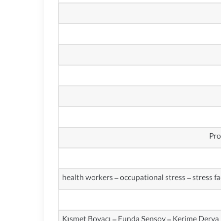
health workers – occupational stress – stress 
Kısmet Boyacı – Funda Şensoy – Kerime Derya