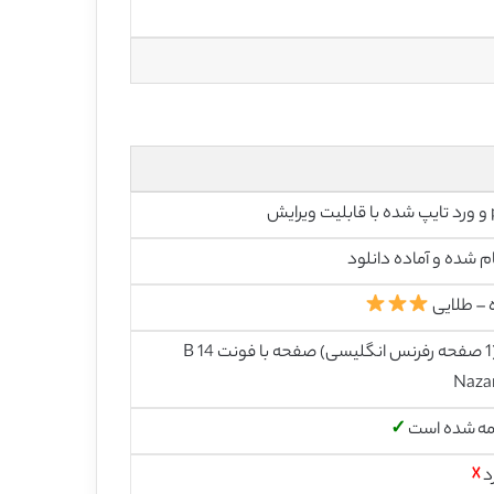
رایش
م شده و آماده دانلود
 – طلایی
12 (1 صفحه رفرنس انگلیسی) صفحه با فونت 14 B
Naza
مه شده است
✓
د
☓