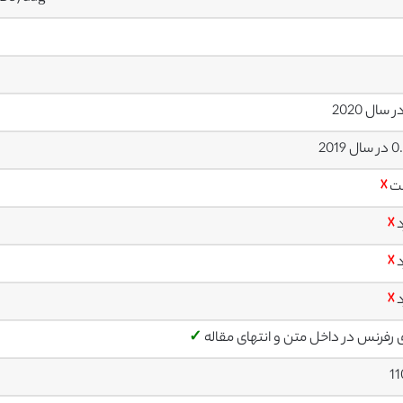
ل 2019
ت
☓
د
☓
د
☓
د
☓
ی رفرنس در داخل متن و انتهای مقاله
✓
1