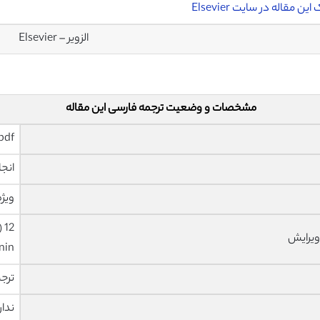
این مقاله در سایت Elsevier
الزویر – Elsevier
مشخصات و وضعیت ترجمه فارسی این مقاله
pdf و ورد تایپ شده با قابلیت وی
انجا
ویژه
ویرایش
nin
ترج
ندار