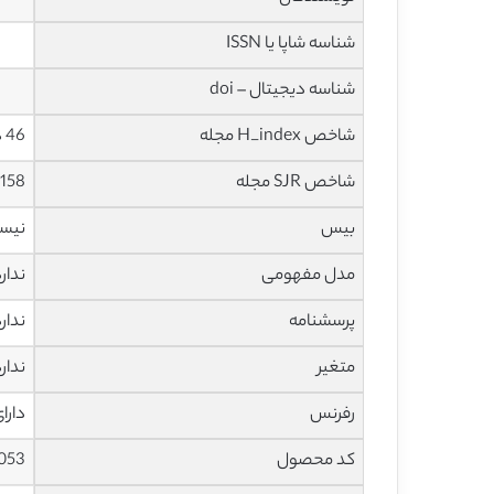
شناسه شاپا یا ISSN
شناسه دیجیتال – doi
شاخص H_index مجله
46 در سال 2020
شاخص SJR مجله
0.158 در سا
بیس
نیس
مدل مفهومی
ندار
پرسشنامه
ندار
متغیر
ندار
رفرنس
دارا
کد محصول
1053