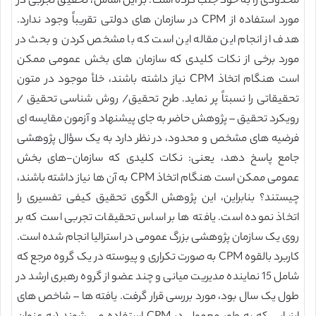
محدودی را به خود جلب کرده است. بر این اساس، تحقیق تجربی در
مورد استفاده از CPM در سازمان های دولتی تقریباً وجود ندارد.
هدف از انجام این مقاله این است که با مشخص کردن و بحث در
مورد برخی از نکات کلیدی که سازمان های بخش عمومی ممکن
است هنگام اتخاذ CPM نیاز داشته باشند، خلأ موجود در متون
تحقیقاتی را نسبتاً پر نماید. طرح تحقیق/ روش شناسی تحقیق /
رویکرد تحقیق – پژوهش حاضر به جای پیشنهاد و آزمون مقایسه ای
فرضیه های مشخص و محدود، در نظر دارد به یک سؤال پژوهشی
جامع پاسخ دهد، یعنی: نکات کلیدی که سازمان-های بخش
عمومی ممکن است هنگام اتخاذ CPM به آن ها نیاز داشته باشند،
چیستند؟ بنابراین، این پژوهش الگوی تحقیق کیفی تفسیری را
اتخاذ نموده است. یافته ها بر اساس تحقیقات تجربی است که بر
روی یک سازمان پژوهشی بزرگ عمومی در استرالیا انجام شده است.
کاربرد بالقوه CPM به صورت تکراری و پیوسته در یک گروه مرجع که
شامل 15 نماینده مدیریت میانی و چند عضو از گروه رهبری ارشد در
طول یک سال بود، مورد بررسی قرار گرفت. یافته ها – شاخص های