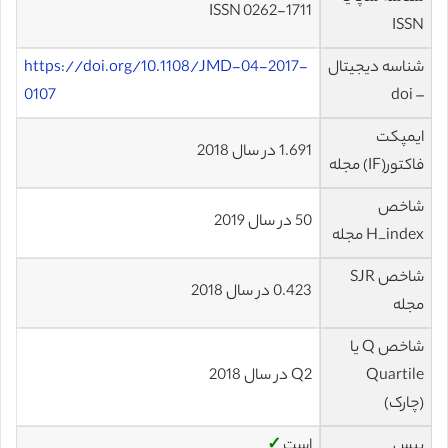
ISSN 0262-1711
ISSN
شناسه دیجیتال
https://doi.org/10.1108/JMD-04-2017-
0107
– doi
ایمپکت
1.691 در سال 2018
فاکتور(IF) مجله
شاخص
50 در سال 2019
H_index مجله
شاخص SJR
0.423 در سال 2018
مجله
شاخص Q یا
Quartile
Q2 در سال 2018
(چارک)
بیس
است
✓