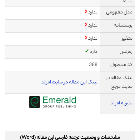
مدل مفهومی
ندارد
☓
پرسشنامه
ندارد
☓
متغیر
ندارد
☓
رفرنس
دارد
✓
کد محصول
388
لینک مقاله در
لینک این مقاله در سایت امرالد
سایت مرجع
نشریه امرالد
مشخصات و وضعیت ترجمه فارسی این مقاله (Word)