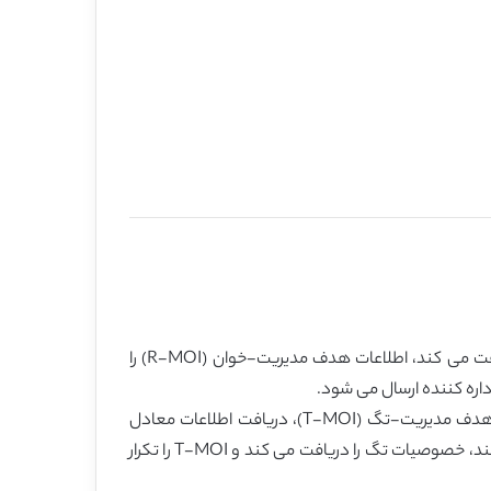
واحد Agent-R/Switcher در RFID خوان به عنوان یک فرستنده عمل می کند، اطلاعات اداره کننده را از طریق RFID-MP دریافت می کند، اطلاعات هدف مدیریت-خوان (R-MOI) را
داره کننده ارسال می شود.
Switcher عاملی است که مسئول کلیدزنی، دریافت دستورات از اداره کننده به وسیله RFID-MP I، تحلیل و جستجوی اطلاعات هدف مدیریت-تگ (T-MOI)، دریافت اطلاعات معادل
هدف و برگرداندن آن به اداره کننده است؛ این عامل، داده ها را با Agent-T و به شکل پراکنده از طریق RFID-MP II دریافت می کند، خصوصیات تگ را دریافت می کند و T-MOI را تکرار