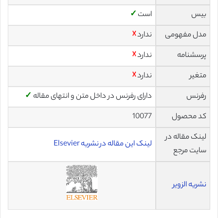
بیس
است
✓
مدل مفهومی
ندارد
☓
پرسشنامه
ندارد
☓
متغیر
ندارد
☓
رفرنس
دارای رفرنس در داخل متن و انتهای مقاله
✓
کد محصول
10077
لینک مقاله در
لینک این مقاله در نشریه Elsevier
سایت مرجع
نشریه الزویر