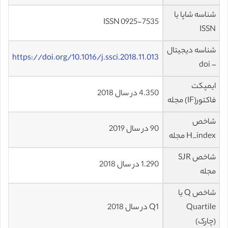
شناسه شاپا یا
ISSN 0925-7535
ISSN
شناسه دیجیتال
https://doi.org/10.1016/j.ssci.2018.11.013
– doi
ایمپکت
4.350 در سال 2018
فاکتور(IF) مجله
شاخص
90 در سال 2019
H_index مجله
شاخص SJR
1.290 در سال 2018
مجله
شاخص Q یا
Quartile
Q1 در سال 2018
(چارک)