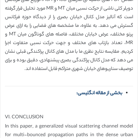
اساس PDF های حاشیه ای آمارهای AoD و AoA، توزیع های فرکانس
دوپلر کلی ناشی از حرکت نسبی میان MT و MR مورد تحلیل قرار گرفته
است که آنالیز مدل کانال خیابان بصری را از دیدگاه حوزه فرکانس
گسترش می دهد. به علاوه، ما مشخصه های فضایی را به ازای عرض
پرتو مختلف، عرض خیابان مختلف، فاصله های گوناگون میان MT و
MR، تعداد بازتاب های مختلف و جهت حرکت نسبی متفاوت اجرا
کردیم. مقایسه نتایج نظری ما با مدل های کانال پراکندگی قبلی نشان
می دهد که مدل کانال پراکندگی بصری پیشنهادی، دقیق بوده و برای
توصیف سناریوهای خیابان شهری متراکم قابل استفاده اند.
بخشی از مقاله انگلیسی:
VI. CONCLUSION
In this paper, a generalized visual scattering channel model
for multi-bounced propagation paths in the dense urban