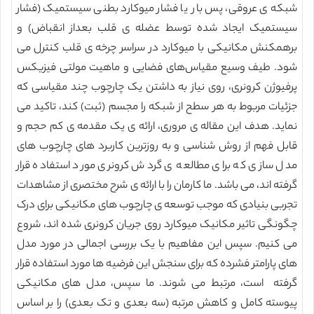
شبکه ی عروقی، پس بار یا فشار میوکارد بطنی سیستمیک (فشار
سیستمیک ایجاد شده توسط عضله ی قلب بعداز انقباض) و
برهمکنش مکانیکی با میوکارد در سراسر چرخه ی قلب کنترل می
شود. طیف وسیع مقیاس‌های فضایی و ماهیت مولتی فیزیکس
پرفیوژن کرونری، روی نیاز به داشتن یک چارچوب چند مقیاسی که
جزئیات مربوط به هر سطح از شبکه را مجسم (ثبت) کند، تاکید می
نماید. هدف این مقاله ی مروری، ارائه ی یک مقدمه ی کم حجم و
قابل فهم از روش شناسی و به روزترین کاربرد های چارچوب های
مدل سازی که برای مطالعه ی گردش کرونری مورد استفاده قرار
گرفته اند، می باشد. ما کارمان را با ارائه ی شرح مختصری از مشاهدات
تجربی بنیادی که موجب توسعه ی چارچوب های مکانیکی برای درک
چگونگی تاثیر مکانیک میوکارد روی جریان کرونری شده اند، شروع
می کنیم. سپس این مفاهیم با یک بررسی اجمالی در مورد مدل
های پارامتر فشرده که برای سنجش این فرضیه ها مورد استفاده قرار
گرفته است، مرتبط می شوند. ما سپس، مدل های مکانیکی
پیوسته کامل و کاهش مرتبه (سه بعدی و تک بعدی) را بر اساس