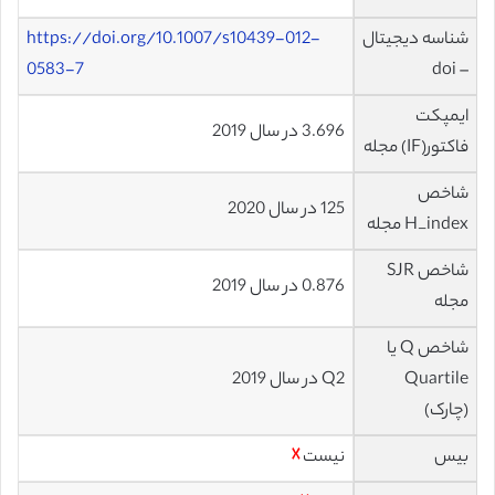
شناسه دیجیتال
https://doi.org/10.1007/s10439-012-
0583-7
– doi
ایمپکت
3.696 در سال 2019
فاکتور(IF) مجله
شاخص
125 در سال 2020
H_index مجله
شاخص SJR
0.876 در سال 2019
مجله
شاخص Q یا
Quartile
Q2 در سال 2019
(چارک)
بیس
نیست
☓