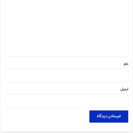
د
ی
د
گ
ا
ه
*
نام
ایمیل