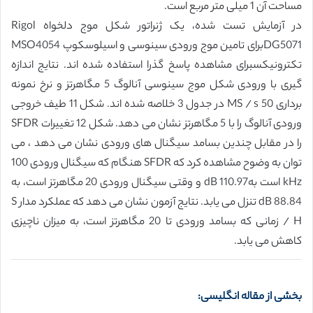
مساحت آن 1 میلی متر مربع است.
در آزمایش تست شده، یک ژنراتور شکل موج دلخواه Rigol
DG5071برای تامین موج ورودی سینوسی و اسیلوسکوپ MSO4054
تکترونیکسبرای مشاهده پاسخ گذرا استفاده شده اند. نتایج اندازه
گیری با ورودی شکل موج سینوسی آنالوگ 5 مگاهرتز و نرخ نمونه
برداری MS / s 50 در جدول 3 خلاصه شده اند. شکل 11 طیف خروجی
ورودی آنالوگ را با 5 مگاهرتز نشان می دهد. شکل 12 تغییرات SFDR
را در مقابل چندین بسامد سیگنال های ورودی نشان می دهد ، می
توان به وضوح مشاهده کرد که SFDR هنگام که سیگنال ورودی 100
kHz است به110.97 dB و وقتی سیگنال ورودی 20 مگاهرتز است، به
88.84 dB تنزل می یابد. نتایج آزمون نشان می دهد که عملکرد مدار S
/ H زمانی که بسامد ورودی تا 20 مگاهرتز است، به میزان ناچیزی
کاهش می یابد.
بخشی از مقاله انگلیسی: