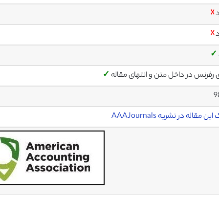
د
☓
د
☓
✓
ی رفرنس در داخل متن و انتهای مقاله
✓
9
ین مقاله در نشریه AAAJournals