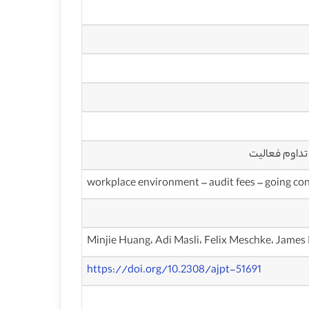
 تداوم فعالیت
workplace environment – audit fees – going con
Minjie Huang، Adi Masli، Felix Meschke، James 
https://doi.org/10.2308/ajpt-51691