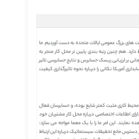
کار ارائه شده توسط حدوداً 100،000 تن از کارمندان شاغل در شرکت های بزرگ عمومی ایالات متحده به دست آوردیم. ما
 دارد. هم چنین رتبه بندی پایین تر محل کار منجر به
انی بر ارزیابی ریسک حسابرس و نتایج حسابرسی تاثیر
اری آمریکا نکاتی را درباره نحوه تاثیرگذاری کیفیت
 محیط کاری مثبت کمتر شایع بوده، و حسابرسان فعال
دارای اطلاعات اختصاصی درباره محل کار مشتریان خود
مایند. این امر ما را با یک معما مواجه می سازد:
 دسترس مانع تحقیقات سیستماتیک درباره این ارتباط