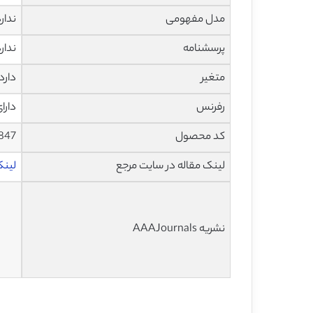
مدل مفهومی
ندار
پرسشنامه
ندار
متغیر
دارد
رفرنس
دارا
کد محصول
847
لینک مقاله در سایت مرجع
لینک ا
نشریه AAAJournals