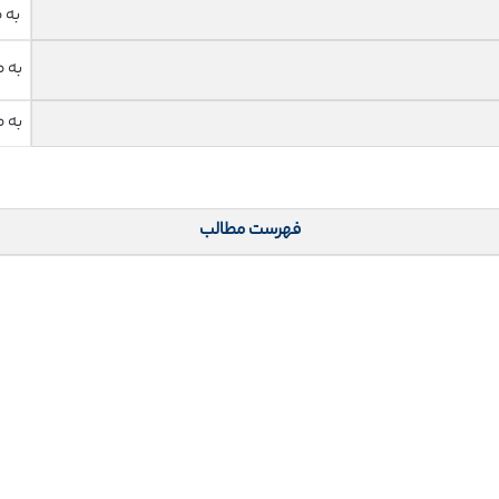
به 
به 
به 
فهرست مطالب