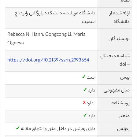
مقاله
دانشگاه مریلند – دانشکده بازرگانی رابرت اچ
ارائه شده از
اسمیت
دانشگاه
Rebecca N. Hann، Congcong Li، Maria
نویسندگان
Ogneva
شناسه دیجیتال
https://doi.org/10.2139/ssrn.2993654
– doi
✓
است
بیس
✓
دارد
مدل مفهومی
☓
ندارد
پرسشنامه
✓
دارد
متغیر
✓
دارای رفرنس در داخل متن و انتهای مقاله
رفرنس