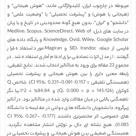
مربوطه در چارچوب ایران، کلیدواژگانی مانند: “هوش هیجانی” و
(هیجانی یا هوش) و “پیشرفت تحصیلی” یا “وضعیت علمی” و
“دانشجو” و “ایران”، بدون هیچ گونه محدودیتی در تاریخ و یا زبان
در سایت های ذیل: Medline، Scopus، ScienceDirect، Web of
Knowledge، Ovid، Wiley، Google Scholar و پایگاه داده های
فارسی از جمله: SID، Irandoc و Magiran مورد استفاده قرار
گرفتند. از مدل اثرات تصادفی برای ادغام آماری استفاده شد. در
مجموع 23 مقاله برای ورود به متاآنالیز انتخاب شدند. نتایج تلفیقی،
رابطه معنی داری را بین هوش هیجانی و پیشرفت تحصیلی
(همبستگی تلفیقی = 0.157؛ CI 95٪، 0.231-0.081). شاخص Q
کوکران (145:126 = Q، 0.000 = p) و 84.84٪ = I^2 بیانگر
ناهمگنی بالایی در میان مقالات وارد شده در متاآنالیز بود. در آنالیز
زیرگروه، دانشجویان دانشگاه های دولتی در مقایسه با دانشگاه
های خصوصی، اثر مختصرتری داشتند (0.177؛ CI 95٪، 0.267-
0.085). هیچ نشانه ای دال بر تورّش انتشار مشاهده نگردید.
همبستگی ضعیفی بین هوش هیجانی و پیشرفت تحصیلی در