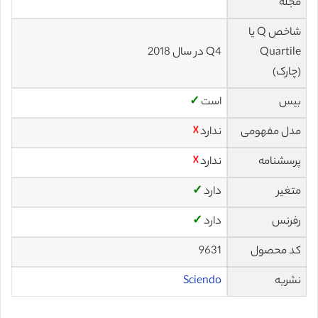
مجله
شاخص Q یا
Quartile
Q4 در سال 2018
(چارک)
بیس
است
✓
مدل مفهومی
ندارد
☓
پرسشنامه
ندارد
☓
متغیر
دارد
✓
رفرنس
دارد
✓
کد محصول
9631
نشریه
Sciendo