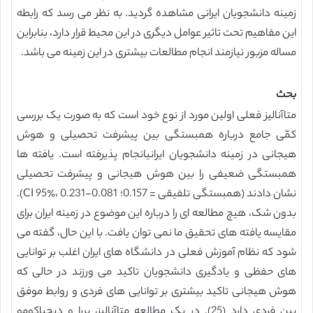
زمینه دانشجویان ایرانی مشاهده گردید. به نظر می رسد که رابطه
این مفاهیم تحت تاثیر عوامل دیگری در این محیط قرار دارد، بنابراین
مساله مزبور نیازمند انجام مطالعات بیشتری در این زمینه می باشد.
بحث
متاآنالیز فعلی اولین مورد از نوع خود است که به صورت یک بررسی
کمّی جامع درباره همبستگی بین پیشرفت تحصیلی و هوش
هیجانی در زمینه دانشجویان ایرانیانجام پذیرفته است. یافته ها
همبستگی ضعیفی را بین هوش هیجانی و پیشرفت تحصیلی
نشان دادند (همبستگی تلفیقی = 0.157؛ CI 95٪، 0.231-0.081).
بدون شک، هیچ مطالعه ای را درباره این موضوع در زمینه ایران برای
مقایسه یافته های تحقیق ما نمی توان یافت. با این حال، گفته می
شود که نظام آموزش فعلی در دانشگاه های ایران اغلب بر توانایی
های حفظی و یادگیری دانشجویان تاکید می ورزند در حالی که
هوش هیجانی تاکید بیشتری بر توانایی های فردی و روابط موفق
بین فردی دارد (25). در یک مطالعه متاآنالیز، پررا و دیجیاکومو