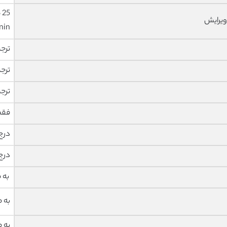
ویرایش
nin
ترج
ترج
ترج
فقط پی
درج
درج
به 
به 
به 