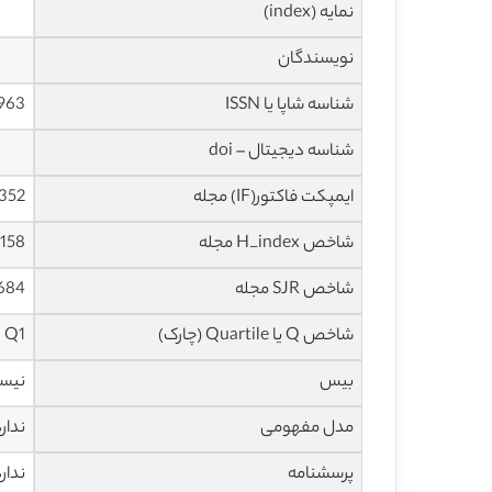
نمایه (index)
نویسندگان
شناسه شاپا یا ISSN
963
شناسه دیجیتال – doi
ایمپکت فاکتور(IF) مجله
5.352 در سا
شاخص H_index مجله
158 در سال 2019
شاخص SJR مجله
1.684 در سا
شاخص Q یا Quartile (چارک)
Q1 در سال 2018
بیس
نیس
مدل مفهومی
ندار
پرسشنامه
ندار