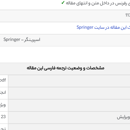
ی رفرنس در داخل متن و انتهای مقاله
✓
11
این مقاله در سایت Springer
اسپرینگر – Springer
مشخصات و وضعیت ترجمه فارسی این مقاله
pdf و ورد تایپ شده با قابلیت وی
انجا
ویژه
ویرایش
23 صفحه با فونت 14 B Nazanin
ترج