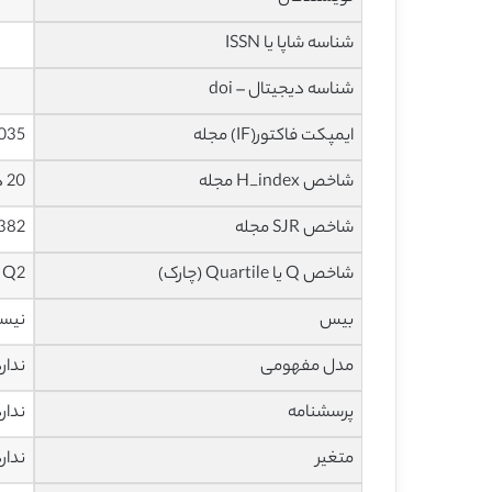
شناسه شاپا یا ISSN
شناسه دیجیتال – doi
ایمپکت فاکتور(IF) مجله
1.035 در سا
شاخص H_index مجله
20 در سال 2020
شاخص SJR مجله
0.382 در سا
شاخص Q یا Quartile (چارک)
Q2 در سال 2019
بیس
نیس
مدل مفهومی
ندار
پرسشنامه
ندار
متغیر
ندار