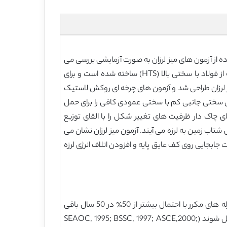
ده از آزمون های میز لرزان به صورت آزمایشی بررسی می
کند. سیستم عایق پایه بررسی شده در این مقاله شامل روکش لاستیک یاتاقان و میراگرهای هیسترتیک U شکل (UH) است که از فولاد با سختی بالا (HTS) ساخته شده است و برای
ن شده است. یک سیستم عایق پایه نمونه 2 طبقه برای آزمون های میز لرزان طراحی شد و آزمون های چرخه ای روکش لاستیک
ن به نوعی سختی جانبی کم با سختی عمودی کافی را برای حمل
UH نشان می دهد که کاربرد مواد HTS و معرفی جزئیات سوراخ های چاک دار ظرفیت های تغییر شکل را با القای توزیع
 با افزایش شتاب زمین به لرزه می آیند. آزمون میز لرزان نشان می
ی آن؛ تمرکز بر مطالبات جابجایی روی کف عایق پایه و افزودن اتلاف انرژی لرزه
فلسفه طراحی لرزه ای کنونی بر ان است که سازه های معمولی در یک محدوده الاستیک یا تجربه خسارات سازه ای جزئی تحت زلزله های مکرر با احتمال بیشتر از 50٪ در 50 سال باقی
بمانند در حالی که اجازه می دهد که خسارات سازه ای تحت یک زلزله مبتنی بر طراحی را با احتمال بیشتر از 10٪ در 50 سال متحمل شوند (SEAOC, 1995; BSSC, 1997; ASCE,2000;