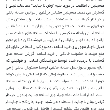
همچنین با اطلاعت در مورد جنبه “زمان تا جنایت” مطالعات قبلی را
گسترش می دهد. همچنین مقیاس بزرگتری از قوانین اسلحه ایالتی
را در نظر گرفته ایم. با استفاده از مدل جاذبه برای ساختن مدل
جریانهای اسلحه جنایت، نتایج تجربی حاکی از آن هستند که 5 قانون
اسلحه ایالتی رابطه معکوسی با صادرات اسلحه های جنایت میان
ایالتها دارند: قوانین ایالتی که بازرسی فروشندگان دارای مجوز
فدرال، اجبار مجوز برای خرید اسلحه، ممنوع کردن اشخاص دارای قرار
منع مرتبط با خشونت خانگی از خرید اسلحه، گزارش اسلحه های
گمشده یا دزدیده شده توسط فروشندگان اسلحه، و قوانینی که
اجازه صدور مجوز حمل اسلحه مخفی توسط مسئولان محلی را می
دهد، را اجباری می کند. بعلاوه، زمانی که از اطلاعاتی با زمان کوتاه
جرم استفاده می شود ضرایب تخمینی برای قوانین مختلف اسلحه
ایالتی بطور قابل ملاحظه ای بزرگتر (در اصطلاحات مطلق) از زمانی
است که از اطلاعات تمام جریانهای اسلحه جنایت (بدون در نظر
گرفتن زمان تا جنایت) استفاده می شود. جنبه زمان کم تا جنایت از
دید اجرای قانون یک نشانه کلیدی از قاچاق غیر قانونی اسلحه می