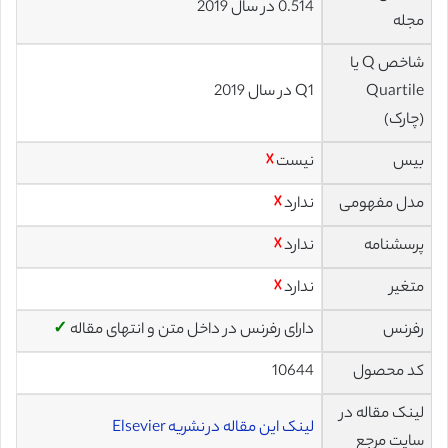
0.514 در سال 2019
مجله
شاخص Q یا
Quartile
Q1 در سال 2019
(چارک)
بیس
نیست
☓
مدل مفهومی
ندارد
☓
پرسشنامه
ندارد
☓
متغیر
ندارد
☓
رفرنس
دارای رفرنس در داخل متن و انتهای مقاله
✓
کد محصول
10644
لینک مقاله در
لینک این مقاله در نشریه Elsevier
سایت مرجع