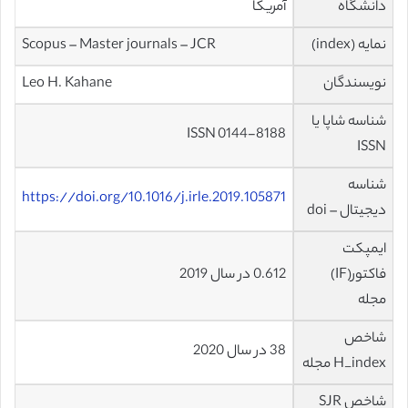
دانشگاه
آمریکا
نمایه (index)
Scopus – Master journals – JCR
نویسندگان
Leo H. Kahane
شناسه شاپا یا
ISSN 0144-8188
ISSN
شناسه
https://doi.org/10.1016/j.irle.2019.105871
دیجیتال – doi
ایمپکت
فاکتور(IF)
0.612 در سال 2019
مجله
شاخص
38 در سال 2020
H_index مجله
شاخص SJR