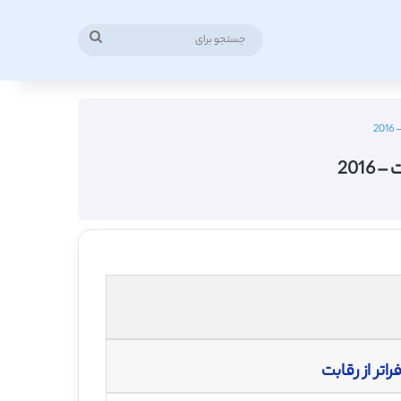
جستجو
برای
2
201
اتر از رقابت