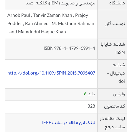
دانشگاه
مهندسی و مدیریت (IEM)، کلکته، هند
Arnob Paul , Tanvir Zaman Khan , Prajoy
نویسندگان
Podder , Rafi Ahmed , M. Muktadir Rahman
, and Mamdudul Haque Khan
شناسه شاپا یا
ISBN 978-1-4799-5991-4
ISSN
شناسه
دیجیتال –
http://doi.org/10.1109/SPIN.2015.7095407
doi
رفرنس
دارد
✓
کد محصول
328
لینک مقاله در
لینک این مقاله در سایت IEEE
سایت مرجع