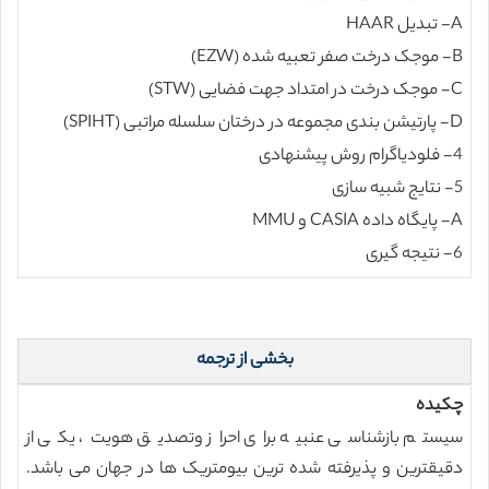
A- تبدیل HAAR
B- موجک درخت صفر تعبیه شده (EZW)
C- موجک درخت در امتداد جهت فضایی (STW)
D- پارتیشن بندی مجموعه در درختان سلسله مراتبی (SPIHT)
4- فلودیاگرام روش پیشنهادی
5- نتایج شبیه سازی
A- پایگاه داده CASIA و MMU
6- نتیجه گیری
بخشی از ترجمه
چکیده
سیستم بازشناسی عنبیه برای احراز وتصدیق هویت، یکی از
دقیقترین و پذیرفته شده ترین بیومتریک ها در جهان می باشد.