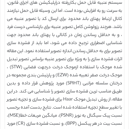
سیستم عنبیه قابل حمل بکاررفته دراپلیکیشن های اجرای قانون،
به سرعت رو به افزایش بوده است. اما این وسیله قابل حمل نیازمند
کانال ارتباط پهنای باند محدود برای ارسال کد یا تصویر عنبیه می
باشد. هرچند رزولوشن کامل تصویر عنبیه برای بازشناسی درست فرد
، و به حداقل رساندن زمان در کانالی با پهنای باند محدود جهت
شناسایی اضطراری ترجیح داده می شود، اما باید از فشرده سازی
تصویر برای به حداقل رساندن اندازه تصویر استفاده نمود. این مقاله
اثرات فشرده سازی را به ویژه برای تصویر عنبیه براساس تصویر تبدیل
شده موجک با استفاده ازموجک درخت درجهت فضایی (STW) ،
موجک درخت صفر تعبیه شده (EZW) و پارتیشن بندی مجموعه در
درختان سلسله مراتبی (SPIHT) مورد پژوهش قرار داده و بدین
طریق مناسب ترین فشرده سازی تصویر را شناسایی می کند. در این
مقاله، از روش تبدیل موجک Haar برای فشرده سازی و تجزیه تصویر
با تغییر سطح تجزیه استفاده شده است. نتایج بدست آمده برحسب
نسبت پیک سیگنال به نویز (PSNR)، میانگین مربعات خطا(MSE)،
نسبت بیت در هر پیکسل (BPP)، و نسبت فشرده سازی (CR) مورد