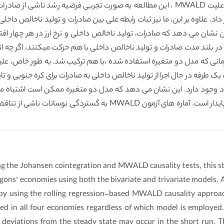
با استفاده از آزمون هم انباشتگی جوهانسن و آزمون علیت MWALD ، این مطالعه به صورت تجر
نشان می دهد که صادرات، تولید ناخالص داخلی و نرخ ارز در هر چهار اقتص
بلند مدت صادرات و تولید ناخالص داخلی با هم حرکت میکنند، اگر چه انح
شد ناشی از صادرات زمانی که مدل دو متغیره استفاده شده ،با هم ترکیب شد. به طور خ
 طرفه در حال اجرا از تولید ناخالص داخلی به صادرات برای کره جنوبی و تا
اد وجود دارد. این نشان می دهد که مدل دو متغیره ممکن است اشتباه م
است که فرضیه رشد ناشی از صادرات در چهار اقتصاد ناپایدار است. آما
 the Johansen cointegration and MWALD causality tests, this st
gons’ economies using both the bivariate and trivariate models. A
by using the rolling regression-based MWALD causality approac
ed in all four economies regardless of which model is employed
h deviations from the steady state may occur in the short run. 