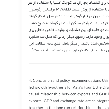
بی فرضیه رشد ناشی از صادرات برای اقتصاد چهار اژدها کوچک ‘آسیا با استفاده از هر
دومدل دو متغیره و سه متغیره دوباره مورد بررسی قرار داد. علاوه بر این، ما نیز ثبات رابطه علی بین صادرات و تولید ناخالص داخلی با استفاده از روش علیت MWALD بر اساس رگرسیون
اد بدون در نظر گرفتن اینکه کدام مدل به کار گرفته
راف از حالت پایدار ممکن است در کوتاه مدت رخ دهد.
اص، علیت دو جانبه ای بین صادرات و تولید ناخالص داخلی برای
یوان وجود دارد. از سوی دیگر، زمانی که مدل سه متغیره
شخص شده باشد. از دیگر یافته های مهم مطالعه این
ره های آزمون MWALD به گستردگی نوسانات ناشی از تناقض های علیتی که در طول زمان بدست می‌آیند، بستگی
4. Conclusion and policy recommendations Using
led growth hypothesis for Asia’s Four Little Dra
causal relationship between exports and GDP 
exports, GDP and exchange rate are cointegrat
together in the long run relationship, althoug