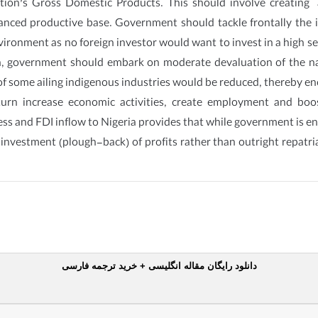
tion’s Gross Domestic Products. This should involve creating` 
nced productive base. Government should tackle frontally the is
vironment as no foreign investor would want to invest in a high se
ia, government should embark on moderate devaluation of the na
e of some ailing indigenous industries would be reduced, thereby e
n turn increase economic activities, create employment and boos
ss and FDI inflow to Nigeria provides that while government is enc
nvestment (plough-back) of profits rather than outright repatr
دانلود رایگان مقاله انگلیسی + خرید ترجمه فارسی