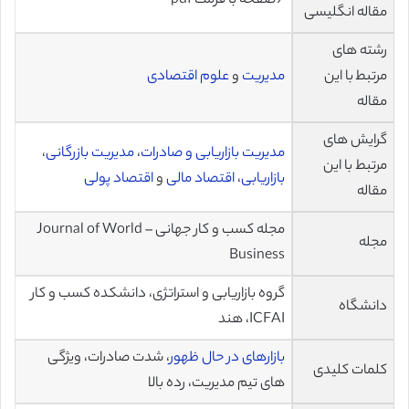
9صفحه با فرمت pdf
مقاله انگلیسی
رشته های
مرتبط با این
مدیریت
و
علوم اقتصادی
مقاله
گرایش های
مدیریت بازاریابی و صادرات
،
مدیریت بازرگانی
،
مرتبط با این
بازاریابی
،
اقتصاد مالی
و
اقتصاد پولی
مقاله
مجله کسب و کار جهانی – Journal of World
مجله
Business
گروه بازاریابی و استراتژی، دانشکده کسب و کار
دانشگاه
ICFAI، هند
بازارهای در حال ظهور
، شدت صادرات، ویژگی
کلمات کلیدی
های تیم مدیریت، رده بالا