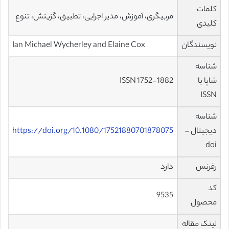
کلمات
مربیگری، آموزش، مدیر اجرایی، تطبیق، گزینش، تنوع
کلیدی
نویسندگان
Ian Michael Wycherley and Elaine Cox
شناسه
شاپا یا
ISSN 1752-1882
ISSN
شناسه
دیجیتال –
https://doi.org/10.1080/17521880701878075
doi
رفرنس
دارد
کد
9535
محصول
لینک مقاله