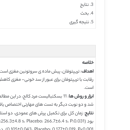
3. نتایج
4. بحث
5. نتیجه گیری
خلاصه
اهداف
: تریپتوفان، پیش ماده ی سروتونین مغزی است 
رقابت با تریپتوفان برای عبور از سد خونی- مغزی کاهش
است.
ابزار و روش ها
: 11 بسکتبالیست مرد کالج، در این م
شد و دو نوبت دیگر به تست های مهارتی اختصاص یافت. افراد مورد نظر، 0.17 g/kg BCAA (آمینو اسید شاخه دار) و 0.04g/kg آر
نتایج
0.043