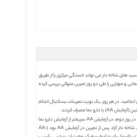
ید های شاخه دار می تواند خستگی مرکزی را از طریق
انی و مهارتی را طی دو روز تمرین متوالی بررسی کرده
 انجامید. در هر روز، یک نوبت تمرینات بسکتبال انجام
: زمان کل برای تکمیل پرش های عمودی، دو استارتی پله ای، ترکیب زیر سبد و ترکیب دفاعی، در نیمه ی دوم جلسه ی تمرینی در روز دوم، در آزمایش AA سریعتر از آزمایش دارو نما
بود (AA:256.3±4.8 s، Placebo: 266.7±6.4 s، P:0.031). این میزان بهبود یافته در تداخل با نسبت کمتر تریپتوفان/آمینو اسید شاخه دار آزاد پس از تمرین در آزمایش AA بود (AA:
هارتی، و مارکرهای پلاسما برای متابولیسم کربوهیدرات و چربی، آسیب