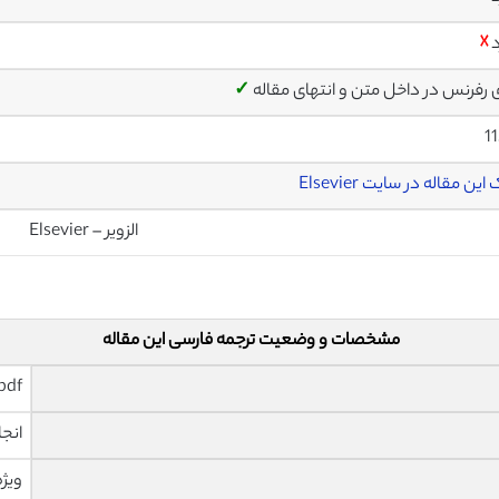
د
☓
ی رفرنس در داخل متن و انتهای مقاله
✓
1
این مقاله در سایت Elsevier
الزویر – Elsevier
مشخصات و وضعیت ترجمه فارسی این مقاله
pdf و ورد تایپ شده با قابلیت وی
انجا
ویژه