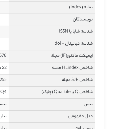
نمایه (index)
نویسندگان
شناسه شاپا یا ISSN
شناسه دیجیتال – doi
ایمپکت فاکتور(IF) مجله
0.578 در سا
شاخص H_index مجله
22 در سال 2020
شاخص SJR مجله
0.255 در سا
شاخص Q یا Quartile (چارک)
Q4 در سال 2019
بیس
نیس
مدل مفهومی
ندار
پرسشنامه
ندار