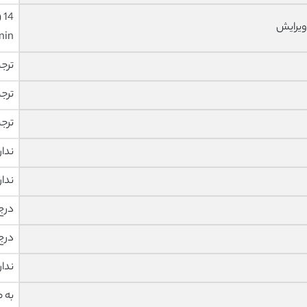
ویرایش
nin
ترج
ترج
ترج
ندار
ندار
درج
درج
ندار
به 