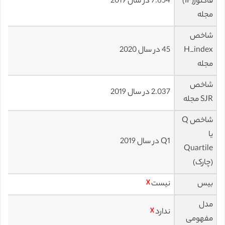
فاکتور(IF)
7.654 در سال 2019
مجله
شاخص
H_index
45 در سال 2020
مجله
شاخص
2.037 در سال 2019
SJR مجله
شاخص Q
یا
Q1 در سال 2019
Quartile
(چارک)
بیس
نیست
☓
مدل
ندارد
☓
مفهومی