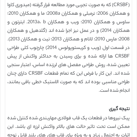
(CRSBF) که به صورت تجربی مورد مطالعه قرار گرفته (میدوری کاوا
و همکاران 2006؛ ترمبلی و همکاران 2008a؛ ما و همکاران 2010؛
ساوس و همکاران 2010؛ ویب و همکاران 2013a، b. ایترتون و
همکاران 2014) و در عمل نیز اجرا شده اند (گلدهیل و همکاران
2008؛ مارس 2010؛ لاتام و همکاران 2013؛ تیت و همکاران 2013).
در قسمت اول (ویب و کریستوپولوس 2014) چارچوب کلی طراحی
CRSBF ها ارائه شده و برای رسیدن به حداکثر واکنش از پیش
تعیین شده، روش طراحی مفصل های لرزنده اساس، اعتبار سنجی
شده اند. این کار با فرض این که تمام قطعات CRSBF دارای چنان
طراحی مناسبی بوده اند که به صورت الاستیک خطی باقی بمانند،
انجام شده است.
نتیجه گیری
پیک نیروها در قطعات یک قاب فولادی مهاربندی شده کنترل شده
ممکن است تحت تاثیر حالت های بالاتر واکنش لرزه ای باشد. این
اثرات به احتمال زیاد و به ویژه برای قاب های های بلند قابل توجه