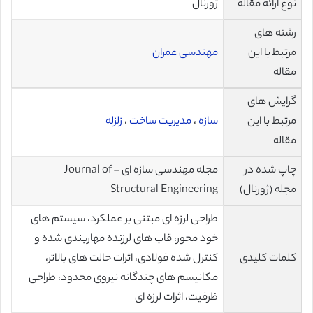
نوع ارائه مقاله
ژورنال
رشته های
مرتبط با این
مهندسی عمران
مقاله
گرایش های
مرتبط با این
سازه
،
مدیریت ساخت
،
زلزله
مقاله
چاپ شده در
مجله مهندسی سازه ای – Journal of
مجله (ژورنال)
Structural Engineering
طراحی لرزه ای مبتنی بر عملکرد، سیستم های
خود محور، قاب های لرزنده مهاربندی شده و
کلمات کلیدی
کنترل شده فولادی، اثرات حالت های بالاتر،
مکانیسم های چندگانه نیروی محدود، طراحی
ظرفیت، اثرات لرزه ای