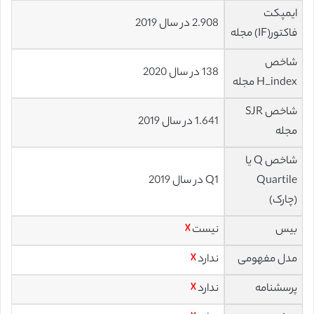
ایمپکت
2.908 در سال 2019
فاکتور(IF) مجله
شاخص
138 در سال 2020
H_index مجله
شاخص SJR
1.641 در سال 2019
مجله
شاخص Q یا
Quartile
Q1 در سال 2019
(چارک)
بیس
نیست
☓
مدل مفهومی
ندارد
☓
پرسشنامه
ندارد
☓