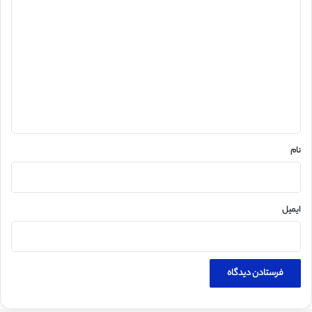
د
ی
د
گ
ا
ه
*
نام
ایمیل