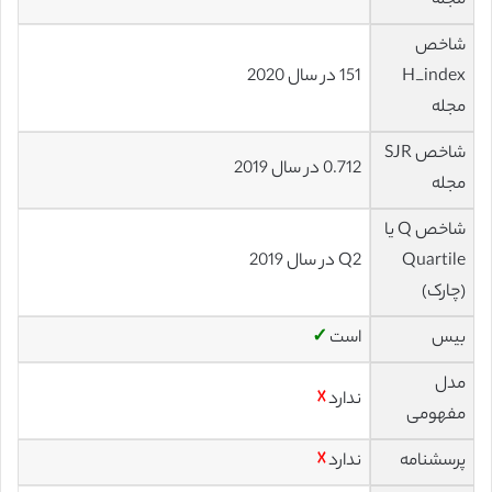
مجله
شاخص
H_index
151 در سال 2020
مجله
شاخص SJR
0.712 در سال 2019
مجله
شاخص Q یا
Quartile
Q2 در سال 2019
(چارک)
بیس
است
✓
مدل
ندارد
☓
مفهومی
پرسشنامه
ندارد
☓