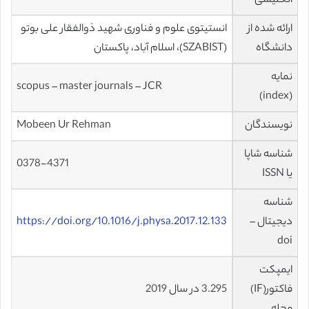
انگلیسی
ارائه شده از
انستیتوی علوم و فناوری شهید ذوالفقار علی بوتو
دانشگاه
(SZABIST)، اسلام آباد، پاکستان
نمایه
scopus – master journals – JCR
(index)
نویسندگان
Mobeen Ur Rehman
شناسه شاپا
0378-4371
یا ISSN
شناسه
دیجیتال –
https://doi.org/10.1016/j.physa.2017.12.133
doi
ایمپکت
فاکتور(IF)
3.295 در سال 2019