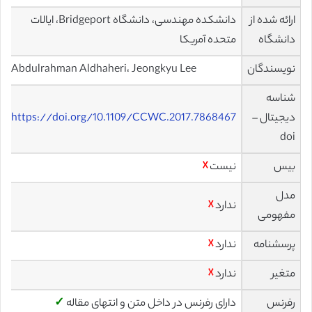
ارائه شده از
دانشکده مهندسی، دانشگاه Bridgeport، ایالات
دانشگاه
متحده آمریکا
نویسندگان
Abdulrahman Aldhaheri، Jeongkyu Lee
شناسه
دیجیتال –
https://doi.org/10.1109/CCWC.2017.7868467
doi
بیس
نیست
☓
مدل
ندارد
☓
مفهومی
پرسشنامه
ندارد
☓
متغیر
ندارد
☓
رفرنس
دارای رفرنس در داخل متن و انتهای مقاله
✓