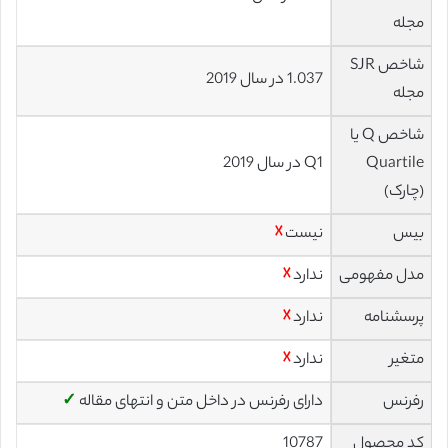
مجله
شاخص SJR
1.037 در سال 2019
مجله
شاخص Q یا
Quartile
Q1 در سال 2019
(چارک)
بیس
نیست
☓
مدل مفهومی
ندارد
☓
پرسشنامه
ندارد
☓
متغیر
ندارد
☓
رفرنس
دارای رفرنس در داخل متن و انتهای مقاله
✓
کد محصول
10787