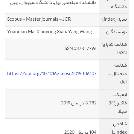
دانشکده مهندسی برق، دانشگاه سیچوان، چین
دانشگاه
نمایه (index)
Scopus – Master journals – JCR
نویسندگان
Yuanqian Ma، Xianyong Xiao، Yang Wang
شناسه شاپا یا
ISSN 0378-7796
ISSN
شناسه
دیجیتال –
https://doi.org/10.1016/j.epsr.2019.106107
doi
ایمپکت
فاکتور(IF)
3.782 در سال 2019
مجله
شاخص
H_index
104 در سال 2020