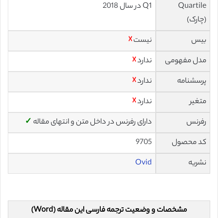
Quartile
Q1 در سال 2018
(چارک)
بیس
نیست
☓
مدل مفهومی
ندارد
☓
پرسشنامه
ندارد
☓
متغیر
ندارد
☓
رفرنس
دارای رفرنس در داخل متن و انتهای مقاله
✓
کد محصول
9705
نشریه
Ovid
مشخصات و وضعیت ترجمه فارسی این مقاله (Word)