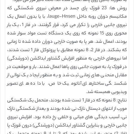
به صورت جانبی روی پاها اعمال شده اند، تحت تاثیر قرار می گیرد.
روش ها: 23 قوزک پای جسد در معرض نیروی شکستگی که
مکانیسم دوران روبه داخل lauge-Hnsen، با یا بدون اعمال یک
نیروی جانبی خارجی را تکرار می کرد، قرار گرفتند. در فاز 1، یک بار
محوری روی 15 نمونه که روی یک دستگاه تست مواد سوار شده
بودند، اعمال شد. هر پا به صورت خارجی دوران داده شده تا زمانی
که بشکند. در فاز 2، 8 نمونه مطابق با پروتوکل فاز 1 تست شدند،
اما نیروهای خارجی به منظور افزایش گشتاور ابداکشن (دورشدگی)
در قوزک پا، به صورت جانبی روی پاها اعمال شدند. بار و موقعیت در
مقابل منحنی های زمانی ثبت شد و به منظور ایجاد یک توالی از
شکستگی ساختارهای آناتومیک خاص، با داده های تصویر
ویدیویی همبسته شد.
نتایج: 8 نمونه که در فاز 1 تست شده بودند، متحمل یک شکستگی
مورب از انتهای دیستال نازک نی شده بودند و بعداز شکستگی نازک
نی، آسیب دیدگی های میانی و خلفی رخ داده بود. افزایش نیروی
جانبی خارجی و بنابراین گشتاور ابداکشن (دورشدگی) درون قوزک پا