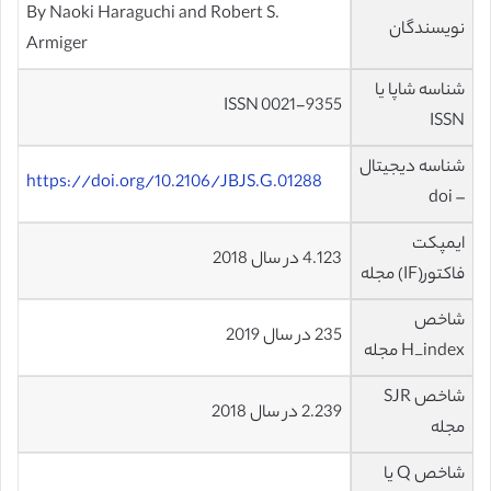
By Naoki Haraguchi and Robert S.
نویسندگان
Armiger
شناسه شاپا یا
ISSN 0021-9355
ISSN
شناسه دیجیتال
https://doi.org/10.2106/JBJS.G.01288
– doi
ایمپکت
4.123 در سال 2018
فاکتور(IF) مجله
شاخص
235 در سال 2019
H_index مجله
شاخص SJR
2.239 در سال 2018
مجله
شاخص Q یا