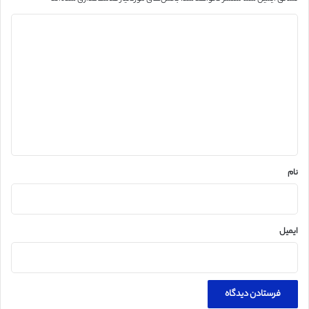
د
ی
د
گ
ا
ه
*
نام
ایمیل