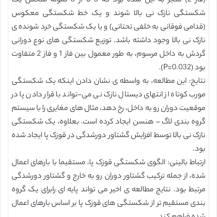
(فاز 2) منجر به این شده بود که 3 تا از 8 نمونه متحمل یک
شکستگی نازک نی بالا شوند و یک خط شکستگی معکوس
(قدامی فوقانی به خلفی تحتانی) و یا یک شکستگی خرد شونده ی
نازک نی بالا وجود داشته باشد. توزیع شکستگی های نوع دورانی
گردش به داخل مرسوم، به طور معمول بین فاز 1 و فاز 2 متفاوت
بود (P=0.032).
نتایج: این مطالعه، به واسطه ی نشان دادن اینکه یک شکستگی
مورب کوتاه از انتهای دیستال نازک نی می-تواند با قرار دادن پا در
موقعیت دوران رو به داخل، رخ دهد، مثال های مغایری را با سیستم
گروه بندی لاگ – هنسن ایجاد کرده است. بعلاوه، یک شکستگی
نازک نی بالا توسط افزایش گشتاور دورشدگی در قوزک پا ایجاد شده
بود.
ارتباط بالینی: الگوی شکستگی قوزک پا، مستقیما با بارهای اعمال
شده، از جمله ترکیب گشتاور دوران رو به خارج و گشتاور دورشدگی
مرتبط بود. نتایج مطالعه ی اخیر می تواند پایه ای رابرای یک گروه
بندی مستقیم تر از شکستگی های قوزک پا بر اساس بارهای اعمال