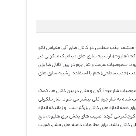
ی) مختلف جذب سطحی در کانال های آلی مقیاس نانو
 کم (هلیوم)، از شبیه سازی های دینامیک ملکولی غیر
دلی نیرو-محور (NEMD) استفاده کرده ایم، که ارتفاع کانال ها 2، 4، 6 و 8 نانومتر (nm) در دو عدد نودسِن به اندازه 0.1 و 0.2 بود. خصوصیات سرعت و شار جرم در بین کانال ها برای
جذب (جذب سطحی) هم با استفاده از شبیه سازی های
صیات شار جرم آرگون و متان در بین کانال ها، کمک
 شده به شار جرم کلی بیشتر می شود. شار ملکولی
مه اندازه های کانال بزرگتر است، و زمانیکه اندازه
 کوچکتر می گردد. ضریب های پخش برای هلیوم، تابع
بر اساس نتایج، کمک ملکول های جذب شده می تواند بیش از 50 درصد شار جرم کلی کانال باشد. برای مطالعات دامنه های فشار، ضریب