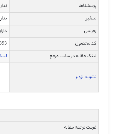
پرسشنامه
ندار
متغیر
ندار
رفرنس
دارا
کد محصول
853
لینک مقاله در سایت مرجع
لینک ا
نشریه الزویر
فرمت ترجمه مقاله