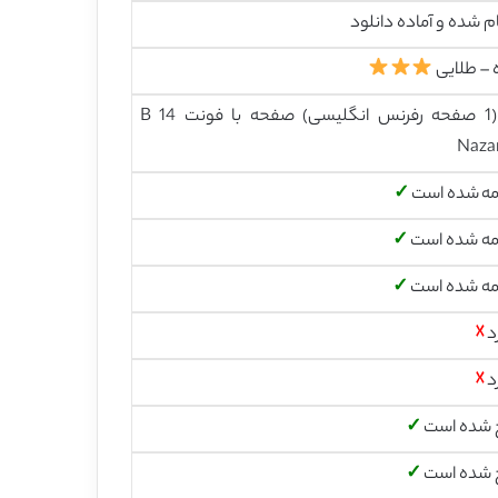
م شده و آماده دانلود
 – طلایی
19 (1 صفحه رفرنس انگلیسی) صفحه با فونت 14 B
Naza
مه شده است
✓
مه شده است
✓
مه شده است
✓
د
☓
د
☓
 شده است
✓
 شده است
✓