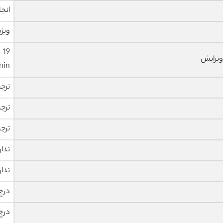
انجا
ویژه
ویرایش
nin
ترج
ترج
ترج
ندار
ندار
درج
درج