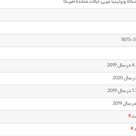
گاه ویرجینیا غربی، ایالات متحده آمریکا
1875-5
ل 2019
ل 2019
ت
☓
د
☓