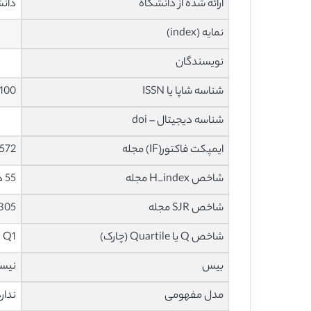
ارائه شده از دانشگاه
دانش
نمایه (index)
نویسندگان
شناسه شاپا یا ISSN
100
شناسه دیجیتال – doi
ایمپکت فاکتور(IF) مجله
4.572 در سا
شاخص H_index مجله
55 در سال 2020
شاخص SJR مجله
1.305 در سا
شاخص Q یا Quartile (چارک)
Q1 در سال 2019
بیس
نیس
مدل مفهومی
ندار