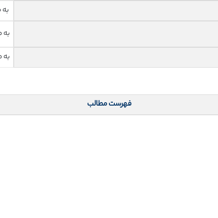
به 
به 
به 
فهرست مطالب