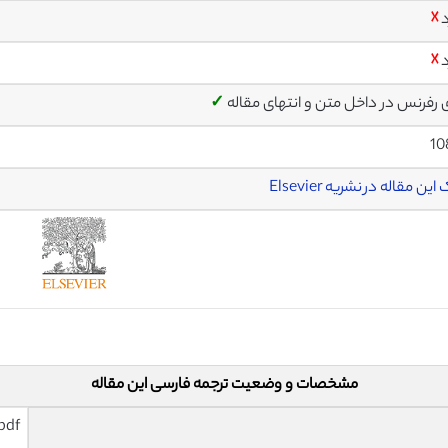
د
☓
د
☓
ی رفرنس در داخل متن و انتهای مقاله
✓
10
ین مقاله در نشریه Elsevier
مشخصات و وضعیت ترجمه فارسی این مقاله
pdf و ورد تایپ شده با قابلیت وی