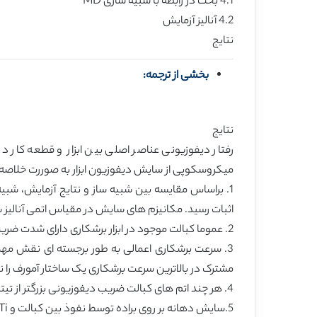
4.1 بحث در رابطه با شبیه سازی MD
4.2 آنالیز آزمایش
نتایج
بخشی از ترجمه:
نتایج
رفتار دیفوزیونی عناصر اصلی بین ابزار و قطعه کار 
میکروسکوپی از سایش دیفوزیون ابزار به صوررت خلاصه
1. براساس مقایسه بین شبیه ساز و نتایج آزمایش، شبیه
اثبات رسید. مکانیزم های سایش در مقیاس اتمی آنالیز شده
2. عموما کبالت موجود در ابزار برشکاری دارای شدت ضریب دیفوزیون بیشتری نسبت به تیتانیم موجود در قطعه کار دارد.
3. سرعت برشکاری اعمالی به طور برجسته ای نقش مهمی 
مشترک در بالاترین سرعت برشکاری یک ساختار آمورف را
4. هر چند اتم های کبالت ضریب دیفوزیونی بزرگتر از تیتانیم دارند ولی نفوذ اتم های تیتانیم به طرف اتم ها کبالت به دلیل فواصل بزرگتر میان اتم های کبالت نسبتا اسان تر است
5.سایش دهانه بر روی براده توسط نفوذ بین کبالت و Ti، که باعث از دست دادن بیندر و آسیب از بافت متراکم اولیه در سطح ابزار ایجاد می شود.