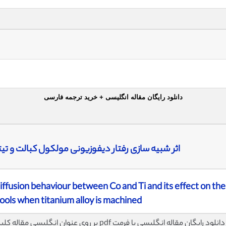
دانلود رایگان مقاله انگلیسی + خرید ترجمه فارسی
اثر شبیه سازی رفتار دیفوزیونی مولکول کبالت و تیتانیو
iffusion behaviour between Co and Ti and its effect on the
ols when titanium alloy is machined
لود رایگان مقاله انگلیسی با فرمت pdf بر روی عنوان انگلیسی مقاله کلیک نمایید.