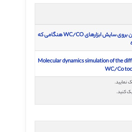
شبیه سازی رفتار دیفوزیونی دینامیک ملکول کبالت و تیتانیم و اثراتشان بروی سایش ابزارهای WC/CO هنگامی که
Molecular dynamics simulation of the diff
WC/Co tools
یک کنید.