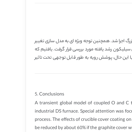
 و نقل O همراه C بر اساس محاسبه کامل زمینه های حرارتی و جریان برای کوره صنعتی DS با اندازه بزرگ اجرا شد. همچنین توجه ویژه ای به مدل سازی تغییر
ند انجماد سیلیکون اعمال گردید. اثر پوشش رویه بوته بر غلظتهای O و C در شمش های سیلیکون رشد یافته مورد بررسی قرار گرفت. یافتیم که
ن گردد. با این حال، پوشش رویه به طور قابل توجهی تحت تاثیر
5. Conclusions
A transient global model of coupled O and C t
industrial DS furnace. Special attention was fo
process. The effects of crucible cover coating 
be reduced by about 60% if the graphite cover wi