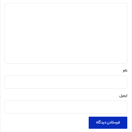
د
ی
د
گ
ا
ه
*
نام
ایمیل