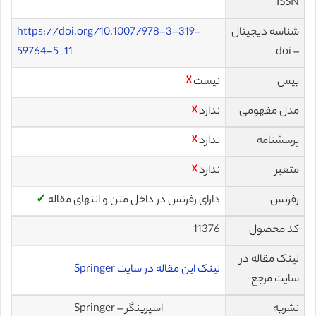
ISSN
شناسه دیجیتال
https://doi.org/10.1007/978-3-319-
59764-5_11
– doi
بیس
نیست
☓
مدل مفهومی
ندارد
☓
پرسشنامه
ندارد
☓
متغیر
ندارد
☓
رفرنس
دارای رفرنس در داخل متن و انتهای مقاله
✓
کد محصول
11376
لینک مقاله در
لینک این مقاله در سایت Springer
سایت مرجع
نشریه
اسپرینگر – Springer