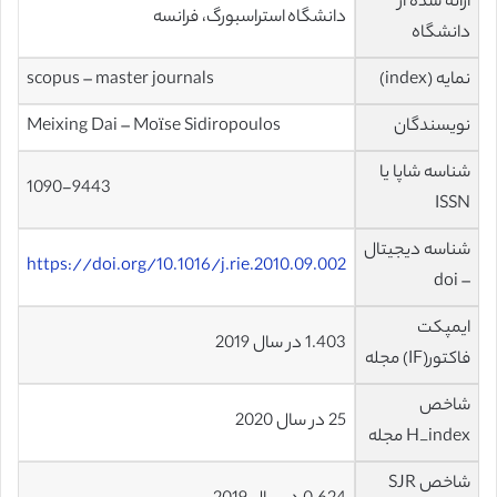
ارائه شده از
دانشگاه استراسبورگ، فرانسه
دانشگاه
نمایه (index)
scopus – master journals
نویسندگان
Meixing Dai – Moïse Sidiropoulos
شناسه شاپا یا
1090-9443
ISSN
شناسه دیجیتال
https://doi.org/10.1016/j.rie.2010.09.002
– doi
ایمپکت
1.403 در سال 2019
فاکتور(IF) مجله
شاخص
25 در سال 2020
H_index مجله
شاخص SJR