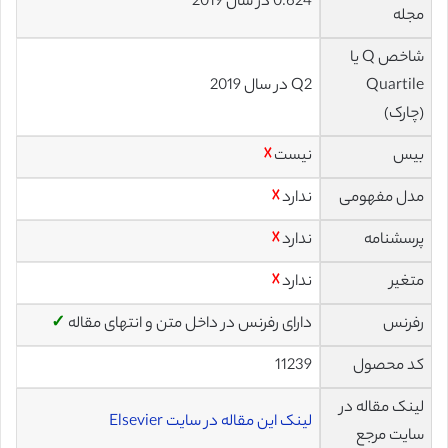
0.624 در سال 2019
مجله
شاخص Q یا
Quartile
Q2 در سال 2019
(چارک)
بیس
نیست
☓
مدل مفهومی
ندارد
☓
پرسشنامه
ندارد
☓
متغیر
ندارد
☓
رفرنس
دارای رفرنس در داخل متن و انتهای مقاله
✓
کد محصول
11239
لینک مقاله در
لینک این مقاله در سایت Elsevier
سایت مرجع