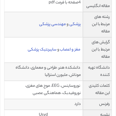
4صفحه با فرمت pdf
مقاله انگلیسی
رشته های
مرتبط با این
پزشکی
و
مهندسی پزشکی
مقاله
گرایش های
مرتبط با این
مغز و اعصاب
و
سایبرنتیک پزشکی
مقاله
دانشگاه تهیه
دانشکده هنر، طراحی و معماری، دانشگاه
کننده
موناش، ملبورن استرالیا
کلمات کلیدی
نوروساینس، EEG، موج های مغزی،
این مقاله
نوروفیدبک، هماهنگی عصبی
رفرنس
دارد
نشریه
Usyd