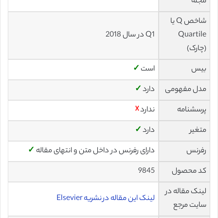
مجله
شاخص Q یا
Quartile
Q1 در سال 2018
(چارک)
بیس
است
✓
مدل مفهومی
دارد
✓
پرسشنامه
ندارد
☓
متغیر
دارد
✓
رفرنس
دارای رفرنس در داخل متن و انتهای مقاله
✓
کد محصول
9845
لینک مقاله در
لینک این مقاله در نشریه Elsevier
سایت مرجع