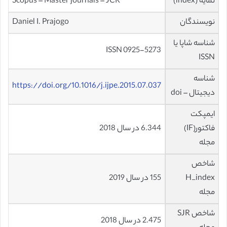
نمایه (index)
Scopus – Master journals – JCR
نویسندگان
Daniel I. Prajogo
شناسه شاپا یا
ISSN 0925-5273
ISSN
شناسه
https://doi.org/10.1016/j.ijpe.2015.07.037
دیجیتال – doi
ایمپکت
فاکتور(IF)
6.344 در سال 2018
مجله
شاخص
H_index
155 در سال 2019
مجله
شاخص SJR
2.475 در سال 2018