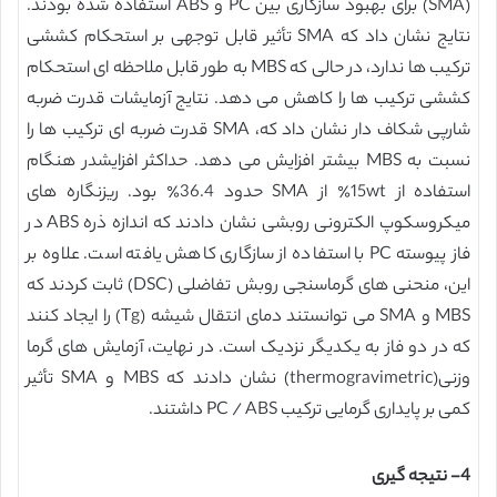
(SMA) برای بهبود سازگاری بین PC و ABS استفاده شده بودند.
نتایج نشان داد که SMA تأثیر قابل توجهی بر استحکام کششی
ترکیب ها ندارد، در حالی که MBS به طور قابل ملاحظه ای استحکام
کششی ترکیب ها را کاهش می دهد. نتایج آزمایشات قدرت ضربه
شارپی شکاف دار نشان داد که، SMA قدرت ضربه ای ترکیب ها را
نسبت به MBS بیشتر افزایش می دهد. حداکثر افزایشدر هنگام
استفاده از 15wt٪ از SMA حدود 36.4٪ بود. ریزنگاره های
میکروسکوپ الکترونی روبشی نشان دادند که اندازه ذره ABS در
فاز پیوسته PC با استفاده از سازگاری کاهش یافته است. علاوه بر
این، منحنی های گرماسنجی روبش تفاضلی (DSC) ثابت کردند که
MBS و SMA می توانستند دمای انتقال شیشه (Tg) را ایجاد کنند
که در دو فاز به یکدیگر نزدیک است. در نهایت، آزمایش های گرما
وزنی(thermogravimetric) نشان دادند که MBS و SMA تأثیر
کمی بر پایداری گرمایی ترکیب PC / ABS داشتند.
4- نتیجه گیری