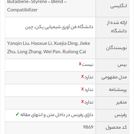
Butadiene-Styrene – Blend –
انگلیسی
Compatibilizer
ارائه شده از
دانشگاه فن آوری شیمیایی پکن، چین
دانشگاه
Yanqin Liu، Haoxue Li، Xuejia Ding، Jieke
نویسندگان
Zhu، Long Zhang، Wei Pan، Ruilong Cai
بیس
نیست
☓
مدل مفهومی
ندارد
☓
پرسشنامه
ندارد
☓
متغیر
ندارد
☓
رفرنس
دارای رفرنس در داخل متن و انتهای مقاله
✓
کد محصول
9869