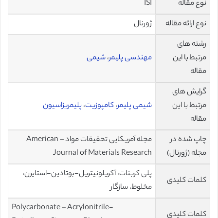
نوع مقاله
ISI
نوع ارائه مقاله
ژورنال
رشته های
مرتبط با این
مهندسی پلیمر
،
شیمی
مقاله
گرایش های
مرتبط با این
شیمی پلیمر
،
کامپوزیت
،
پلیمریزاسیون
مقاله
چاپ شده در
مجله آمریکایی تحقیقات مواد – American
مجله (ژورنال)
Journal of Materials Research
پلی کربنات، آکریلونیتریل-بوتادین-استایرن،
کلمات کلیدی
مخلوط، سازگار
Polycarbonate – Acrylonitrile-
کلمات کلیدی