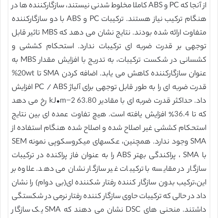
از آنجا که PC و ABS کاملا مخلوط شدنی نیستند، سازگارکننده ها در
هنگام ترکیب نیاز هستند. ترکیبات PC و ABS با دو سازگارکننده
متفاوت ارائه شده بودند. نتایج نشان می دهد که MBS تاثير قابل
توجهی بر قدرت ضربه ای ترکیبات ندارد. استحکام کششی و
کشسانی در شکست ترکیبات، به تدریج با افزایش مقدار MBS به
عنوان سازگارکننده کاهش می یابد. اضافه کردن SMA تا 20wt%
قدرت ضربه ای را به طور قابل توجهی برای آلیاژ PC / ABS افزایش
داد. حداکثر قدرت ضربه ای با مقادیر 63.80 kJ•m−2 رخ می دهد
که تا 36.4٪ افزایش یافته است. هیچ تفاوت عمده ای بین نتایج
استحکام کششی غیر اصلاح شده و اصلاح شده هنگام استفاده از
SMA وجود ندارد. همچنین، عکسهای میکروسکوپی نمونه SEM
با SMA ، پراکندگی بهتر ABS را به عنوان فاز پراکنده در ترکیبات
سازگار در مقایسه با ترکیبات غیر سازگار نشان می دهد. علاوه بر
این،ترکیب بدون سازگار کننده رفتار شکننده ای(بی دوام) را نشان
داد در حالی که ترکیبات حاوی سازگار کننده رفتار نرمی در شکستگی
داشتند. منحنی های DSC نشان می دهند که SMA یک سازگار